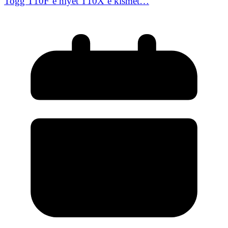
Togg T10F’e niyet T10X’e kısmet…