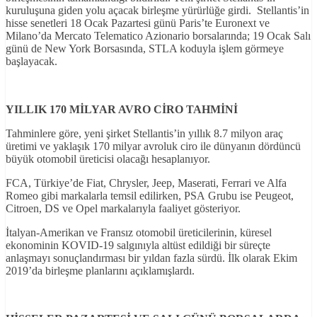
kuruluşuna giden yolu açacak birleşme yürürlüğe girdi. Stellantis’in
hisse senetleri 18 Ocak Pazartesi günü Paris’te Euronext ve
Milano’da Mercato Telematico Azionario borsalarında; 19 Ocak Salı
günü de New York Borsasında, STLA koduyla işlem görmeye
başlayacak.
YILLIK 170 MİLYAR AVRO CİRO TAHMİNİ
Tahminlere göre, yeni şirket Stellantis’in yıllık 8.7 milyon araç
üretimi ve yaklaşık 170 milyar avroluk ciro ile dünyanın dördüncü
büyük otomobil üreticisi olacağı hesaplanıyor.
FCA, Türkiye’de Fiat, Chrysler, Jeep, Maserati, Ferrari ve Alfa
Romeo gibi markalarla temsil edilirken, PSA Grubu ise Peugeot,
Citroen, DS ve Opel markalarıyla faaliyet gösteriyor.
İtalyan-Amerikan ve Fransız otomobil üreticilerinin, küresel
ekonominin KOVID-19 salgınıyla altüst edildiği bir süreçte
anlaşmayı sonuçlandırması bir yıldan fazla sürdü. İlk olarak Ekim
2019’da birleşme planlarını açıklamışlardı.