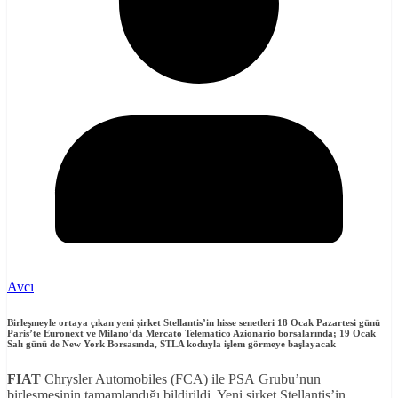
Avcı
Birleşmeyle ortaya çıkan yeni şirket Stellantis’in hisse senetleri 18 Ocak Pazartesi günü
Paris’te Euronext ve Milano’da Mercato Telematico Azionario borsalarında; 19 Ocak
Salı günü de New York Borsasında, STLA koduyla işlem görmeye başlayacak
FIAT
Chrysler Automobiles (FCA) ile PSA Grubu’nun
birleşmesinin tamamlandığı bildirildi. Yeni şirket Stellantis’in