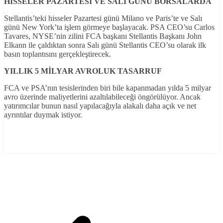
HİSSELER PAZARTESİ VE SALI GÜNÜ BORSALARDA
Stellantis’teki hisseler Pazartesi günü Milano ve Paris’te ve Salı
günü New York’ta işlem görmeye başlayacak. PSA CEO’su Carlos
Tavares, NYSE’nin zilini FCA başkanı Stellantis Başkanı John
Elkann ile çaldıktan sonra Salı günü Stellantis CEO’su olarak ilk
basın toplantısını gerçekleştirecek.
YILLIK 5 MİLYAR AVROLUK TASARRUF
FCA ve PSA’nın tesislerinden biri bile kapanmadan yılda 5 milyar
avro üzerinde maliyetlerini azaltılabileceği öngörülüyor. Ancak
yatırımcılar bunun nasıl yapılacağıyla alakalı daha açık ve net
ayrıntılar duymak istiyor.