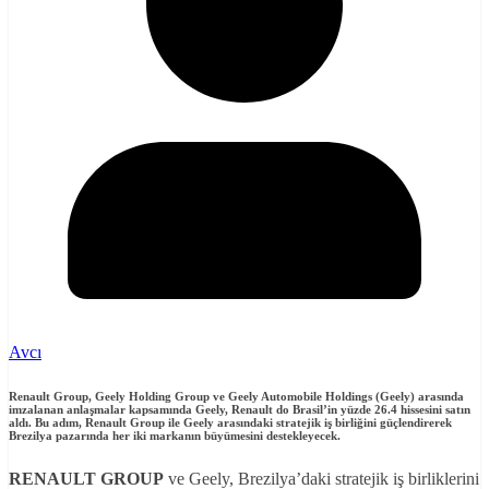
Avcı
Renault Group, Geely Holding Group ve Geely Automobile Holdings (Geely) arasında
imzalanan anlaşmalar kapsamında Geely, Renault do Brasil’in yüzde 26
.4 hissesini satın
aldı.
Bu adım, Renault Group ile Geely arasındaki stratejik iş birliğini güçlendirerek
Brezilya pazarında her iki markanın büyümesini destekleyecek.
RENAULT GROUP
ve Geely, Brezilya’daki stratejik iş birliklerini