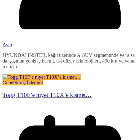
Avcı
HYUNDAI INSTER, kağıt üzerinde A-SUV segmentinde yer alsa
da, şaşırtan geniş iç hacmi, üst düzey teknolojileri, 400 km’ye varan
menzili
Genel
Sürüş İzlenimi
Togg T10F’e niyet T10X’e kısmet…