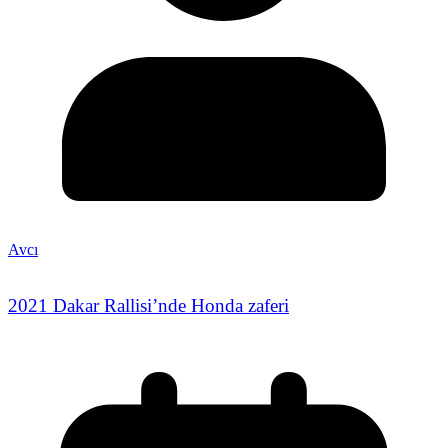
Avcı
2021 Dakar Rallisi’nde Honda zaferi