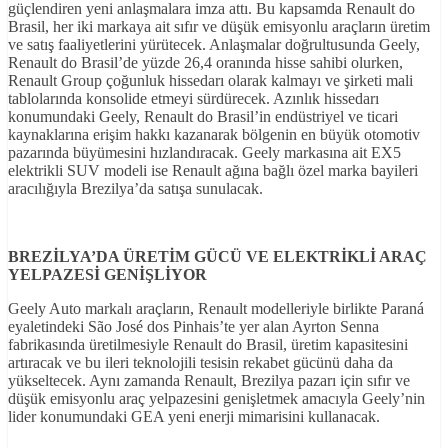
güçlendiren yeni anlaşmalara imza attı. Bu kapsamda Renault do
Brasil, her iki markaya ait sıfır ve düşük emisyonlu araçların üretim
ve satış faaliyetlerini yürütecek. Anlaşmalar doğrultusunda Geely,
Renault do Brasil’de yüzde 26,4 oranında hisse sahibi olurken,
Renault Group çoğunluk hissedarı olarak kalmayı ve şirketi mali
tablolarında konsolide etmeyi sürdürecek. Azınlık hissedarı
konumundaki Geely, Renault do Brasil’in endüstriyel ve ticari
kaynaklarına erişim hakkı kazanarak bölgenin en büyük otomotiv
pazarında büyümesini hızlandıracak. Geely markasına ait EX5
elektrikli SUV modeli ise Renault ağına bağlı özel marka bayileri
aracılığıyla Brezilya’da satışa sunulacak.
BREZ
İLYA’DA ÜRET
İM GÜCÜ VE ELEKTR
İKL
İ ARAÇ
YELPAZES
İ GEN
İŞL
İYOR
Geely Auto markalı araçların, Renault modelleriyle birlikte Paraná
eyaletindeki São José dos Pinhais’te yer alan Ayrton Senna
fabrikasında üretilmesiyle Renault do Brasil, üretim kapasitesini
artıracak ve bu ileri teknolojili tesisin rekabet gücünü daha da
yükseltecek. Aynı zamanda Renault, Brezilya pazarı için sıfır ve
düşük emisyonlu araç yelpazesini genişletmek amacıyla Geely’nin
lider konumundaki GEA yeni enerji mimarisini kullanacak.