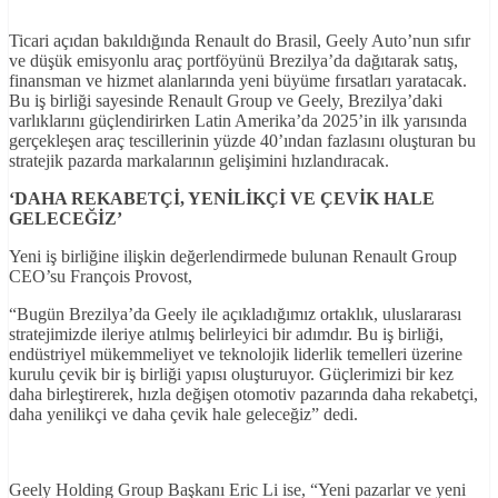
Ticari açıdan bakıldığında Renault do Brasil, Geely Auto’nun sıfır
ve düşük emisyonlu araç portföyünü Brezilya’da dağıtarak satış,
finansman ve hizmet alanlarında yeni büyüme fırsatları yaratacak.
Bu iş birliği sayesinde Renault Group ve Geely, Brezilya’daki
varlıklarını güçlendirirken Latin Amerika’da 2025’in ilk yarısında
gerçekleşen araç tescillerinin yüzde 40’ından fazlasını oluşturan bu
stratejik pazarda markalarının gelişimini hızlandıracak.
‘DAHA REKABETÇ
İ, YEN
İL
İKÇ
İ VE ÇEV
İK HALE
GELECEĞ
İZ
’
Yeni iş birliğine ilişkin değerlendirmede bulunan Renault Group
CEO’su François Provost,
“Bugün Brezilya’da Geely ile açıkladığımız ortaklık, uluslararası
stratejimizde ileriye atılmış belirleyici bir adımdır. Bu iş birliği,
endüstriyel mükemmeliyet ve teknolojik liderlik temelleri üzerine
kurulu çevik bir iş birliği yapısı oluşturuyor. Güçlerimizi bir kez
daha birleştirerek, hızla değişen otomotiv pazarında daha rekabetçi,
daha yenilikçi ve daha çevik hale geleceğiz” dedi.
Geely Holding Group Başkanı Eric Li ise, “Yeni pazarlar ve yeni