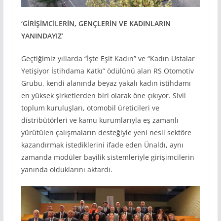
‘G
İR
İŞ
İMC
İLER
İN, GENÇLER
İN VE KADINLARIN
YANINDAYIZ
’
Geçtiğimiz yıllarda “İşte Eşit Kadın” ve “Kadın Ustalar
Yetişiyor İstihdama Katkı” ödülünü alan RS Otomotiv
Grubu, kendi alanında beyaz yakalı kadın istihdamı
en yüksek şirketlerden biri olarak öne çıkıyor. Sivil
toplum kuruluşları, otomobil üreticileri ve
distribütörleri ve kamu kurumlarıyla eş zamanlı
yürütülen çalışmaların desteğiyle yeni nesli sektöre
kazandırmak istediklerini ifade eden Ünaldı, aynı
zamanda modüler bayilik sistemleriyle girişimcilerin
yanında olduklarını aktardı.