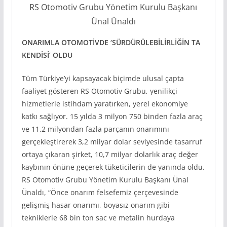
RS Otomotiv Grubu Yönetim Kurulu Başkanı
Ünal Ünaldı
ONARIMLA OTOMOT
İVDE
‘SÜRDÜRÜLEB
İL
İRL
İĞ
İN TA
KEND
İS
İ’ OLDU
Tüm Türkiye’yi kapsayacak biçimde ulusal çapta
faaliyet gösteren RS Otomotiv Grubu, yenilikçi
hizmetlerle istihdam yaratırken, yerel ekonomiye
katkı sağlıyor. 15 yılda 3 milyon 750 binden fazla araç
ve 11,2 milyondan fazla parçanın onarımını
gerçekleştirerek 3,2 milyar dolar seviyesinde tasarruf
ortaya çıkaran şirket, 10,7 milyar dolarlık araç değer
kaybının önüne geçerek tüketicilerin de yanında oldu.
RS Otomotiv Grubu Yönetim Kurulu Başkanı Ünal
Ünaldı, “Önce onarım felsefemiz çerçevesinde
gelişmiş hasar onarımı, boyasız onarım gibi
tekniklerle 68 bin ton sac ve metalin hurdaya