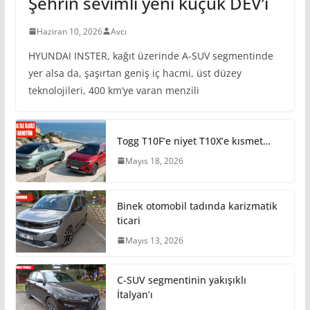
Şehrin sevimli yeni küçük DEV’i
Haziran 10, 2026
Avcı
HYUNDAI INSTER, kağıt üzerinde A-SUV segmentinde
yer alsa da, şaşırtan geniş iç hacmi, üst düzey
teknolojileri, 400 km’ye varan menzili
Togg T10F’e niyet T10X’e kısmet…
Mayıs 18, 2026
Binek otomobil tadında karizmatik
ticari
Mayıs 13, 2026
C-SUV segmentinin yakışıklı
İtalyan’ı