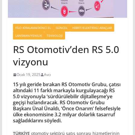
FILO KIRALAMA/İKINCI EL
GÜNCEL
HIBRIT/ELEKTRIKLI ARAÇLAR
LANSMAN/YENILIK
TEKNOLOJI
RS Otomotiv’den RS 5.0
vizyonu
Ocak 19, 2025
Avcı
15 yılı geride bırakan RS Otomotiv Grubu, çatısı
altındaki 11 farklı markayla kurgulayacağı RS
5.0 vizyonuyla ‘sürdürülebilir dijitalleşme’ye
geçişi hızlandıracak. RS Otomotiv Grubu
Başkanı Ünal Ünaldı, ‘Önce Onarım’ felsefesiyle
ülke ekonomisine 3.2 milyar dolarlık tasarruf
sağladıklarını söyledi.
TÜRK
İYE
otomotiv sektörü satış sonrası hizmetlerinin