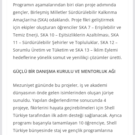
Programın aşamalarından biri olan proje adımında
gençler, Birleşmiş Milletler Sürdürülebilir Kalkınma
Amaçları’na (SKA) odaklandı. Proje fikri geliştirmek
için ekipler oluşturan öğrenciler SKA 7 – Erişilebilir ve
Temiz Enerji, SKA 10 – Eşitsizliklerin Azaltılması, SKA
11 – Sürdürülebilir Şehirler ve Topluluklar, SKA 12 –
Sorumlu Üretim ve Tüketim ve SKA 13 – İklim Eylemi
hedeflerine yönelik somut ve yenilikçi çözümler üretti.
GÜÇLÜ B
İ
R DANIŞMA KURULU VE MENTORLUK AĞI
Mezuniyet gününde bu projeler, iş ve akademi
dünyasının önde gelen isimlerinden oluşan jüriye
sunuldu. Yapılan değerlendirme sonucunda 4
projeye, fikirlerini hayata geçirebilmeleri için Shell
Türkiye tarafından ilk adım desteği sağlanacak. Ayrıca
programı başarıyla tamamlayan 10 öğrenciye, Shell
Türkiye bünyesinde staj ve gençlik programlarına