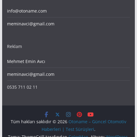
info@otoname.com
meminavci@gmail.com
Reklam
Mehmet Emin Avcı
meminavci@gmail.com
0535 711 02 11
Tüm hakları saklıdır © 2026
Otoname – Güncel Otomotiv
Haberleri | Test Sürüşleri
.
Tema: ThemeGrill tarafından
ColorMag
. Altyapı
WordPress
.