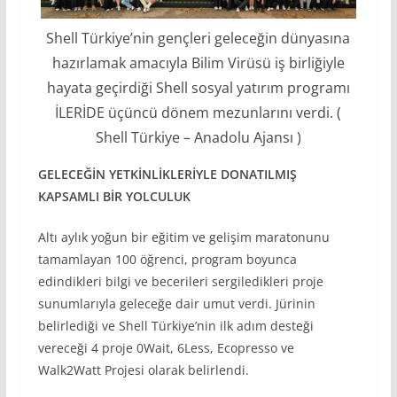
Shell Türkiye’nin gençleri geleceğin dünyasına
hazırlamak amacıyla Bilim Virüsü iş birliğiyle
hayata geçirdiği Shell sosyal yatırım programı
İLERİDE üçüncü dönem mezunlarını verdi. (
Shell Türkiye – Anadolu Ajansı )
GELECEĞ
İ
N YETK
İ
NL
İ
KLER
İ
YLE DONATILMIŞ
KAPSAMLI B
İ
R YOLCULUK
Altı aylık yoğun bir eğitim ve gelişim maratonunu
tamamlayan 100 öğrenci, program boyunca
edindikleri bilgi ve becerileri sergiledikleri proje
sunumlarıyla geleceğe dair umut verdi. Jürinin
belirlediği ve Shell Türkiye’nin ilk adım desteği
vereceği 4 proje 0Wait, 6Less, Ecopresso ve
Walk2Watt Projesi olarak belirlendi.