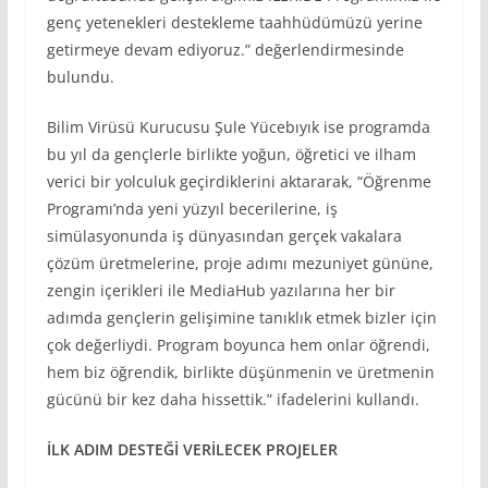
genç yetenekleri destekleme taahhüdümüzü yerine
getirmeye devam ediyoruz.” değerlendirmesinde
bulundu.
Bilim Virüsü Kurucusu Şule Yücebıyık ise programda
bu yıl da gençlerle birlikte yoğun, öğretici ve ilham
verici bir yolculuk geçirdiklerini aktararak, “Öğrenme
Programı’nda yeni yüzyıl becerilerine, iş
simülasyonunda iş dünyasından gerçek vakalara
çözüm üretmelerine, proje adımı mezuniyet gününe,
zengin içerikleri ile MediaHub yazılarına her bir
adımda gençlerin gelişimine tanıklık etmek bizler için
çok değerliydi. Program boyunca hem onlar öğrendi,
hem biz öğrendik, birlikte düşünmenin ve üretmenin
gücünü bir kez daha hissettik.” ifadelerini kullandı.
İ
LK ADIM DESTEĞ
İ
VER
İLECEK
PROJELER