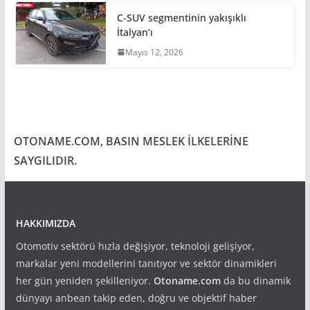
C-SUV segmentinin yakışıklı
İtalyan’ı
Mayıs 12, 2026
OTONAME.COM, BASIN MESLEK İLKELERİNE
SAYGILIDIR.
HAKKIMIZDA
Otomotiv sektörü hızla değişiyor, teknoloji gelişiyor,
markalar yeni modellerini tanıtıyor ve sektör dinamikleri
her gün yeniden şekilleniyor.
Otoname.com
da bu dinamik
dünyayı anbean takip eden, doğru ve objektif haber