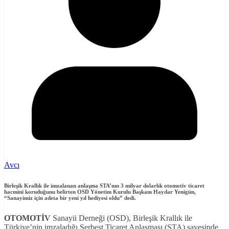
Avcı
Birleşik Krallık ile imzalanan anlaşma STA’nın 3 milyar dolarlık otomotiv ticaret
hacmini koruduğunu belirten
OSD Yönetim Kurulu Başkanı Haydar Yenigün,
“Sanayimiz için adeta bir yeni yıl hediyesi oldu” dedi.
OTOMOTİV
Sanayii Derneği (OSD), Birleşik Krallık ile
Türkiye’nin imzaladığı Serbest Ticaret Anlaşması (STA) sayesinde