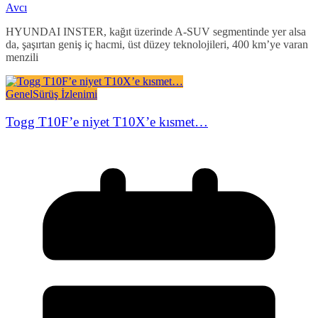
Avcı
HYUNDAI INSTER, kağıt üzerinde A-SUV segmentinde yer alsa
da, şaşırtan geniş iç hacmi, üst düzey teknolojileri, 400 km’ye varan
menzili
Genel
Sürüş İzlenimi
Togg T10F’e niyet T10X’e kısmet…