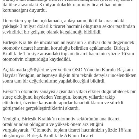
iki ülke arasındaki 3 milyar dolarlık otomotiv ticaret hacminin
korunacağını duyurdu.
Dernekten yapılan açıklamada, anlaşmanın, iki ülke arasındaki
yaklaşık 3 milyar dolarlık ticaret hacmini oluşturan sektör tarafından
sevindirici bir gelişme olarak karşılandığı bildirildi.
Birleşik Krallık ile imzalanan anlaşmanın 3 milyar dolar değerindeki
otomotiv ticaret hacmini koruduğu belirtilen açıklamada, Birleşik
Krallık ile Türkiye arasındaki toplam ticaret hacminin yüzde 16’sını
otomotivin oluşturduğu kaydedildi.
Açıklamada görüşlerine yer verilen OSD Yönetim Kurulu Başkanı
Haydar Yenigün, anlaşmaya ilişkin tüm teknik detaylar incelendikten
sonra tam bir değerlendirme yapılabileceğini bildirdi.
Brexit’in otomotiv sanayisi açısından yıkıcı etkiler doğurabilecek bir
süreç olduğunu kaydeden Yenigün, konuyu yıllardır takip
ettiklerini, üzerine kapsamlı raporlar hazırlattıklarını ve sürekli
görüşmeler gerçekleştirdiklerini aktardı.
Yenigün, Birleşik Krallık’ın otomotiv sektörünün ana ticaret
ortaklarından olduğunu ve yüksek önem arz ettiğini
vurgulayarak, “Otomotiv, toplam ticaret hacmimizin yüzde 16’sını
oluşturuyor. Birleşik Krallık ile AB’nin Ticaret