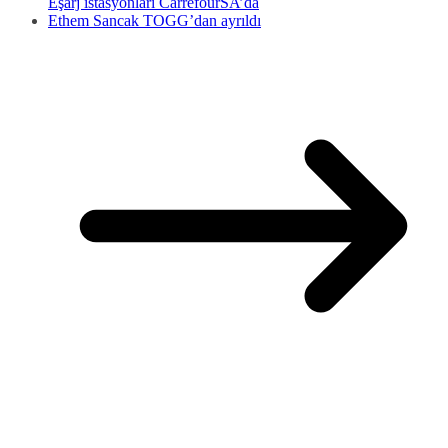
Eşarj istasyonları CarrefourSA’da
Ethem Sancak TOGG’dan ayrıldı