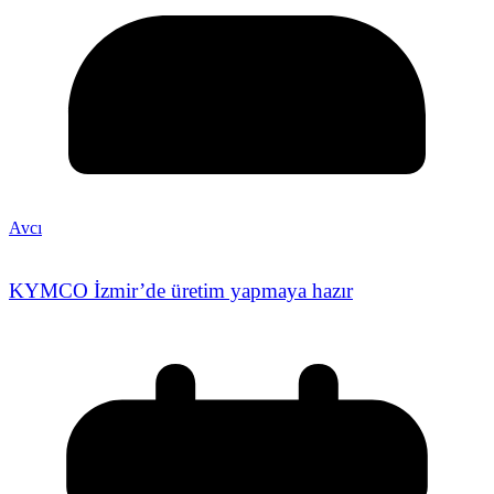
Avcı
KYMCO İzmir’de üretim yapmaya hazır