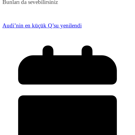
Bunları da sevebilirsiniz
Audi’nin en küçük Q’su yenilendi