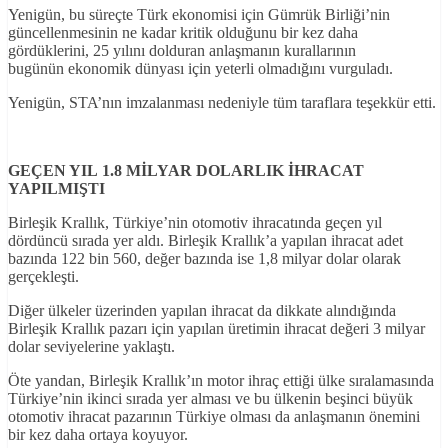
Yenigün, bu süreçte Türk ekonomisi için Gümrük Birliği’nin
güncellenmesinin ne kadar kritik olduğunu bir kez daha
gördüklerini, 25 yılını dolduran anlaşmanın kurallarının
bugünün ekonomik dünyası için yeterli olmadığını vurguladı.
Yenigün, STA’nın imzalanması nedeniyle tüm taraflara teşekkür etti.
GEÇEN YIL 1.8 MİLYAR DOLARLIK İHRACAT
YAPILMIŞTI
Birleşik Krallık, Türkiye’nin otomotiv ihracatında geçen yıl
dördüncü sırada yer aldı. Birleşik Krallık’a yapılan ihracat adet
bazında 122 bin 560, değer bazında ise 1,8 milyar dolar olarak
gerçekleşti.
Diğer ülkeler üzerinden yapılan ihracat da dikkate alındığında
Birleşik Krallık pazarı için yapılan üretimin ihracat değeri 3 milyar
dolar seviyelerine yaklaştı.
Öte yandan, Birleşik Krallık’ın motor ihraç ettiği ülke sıralamasında
Türkiye’nin ikinci sırada yer alması ve bu ülkenin beşinci büyük
otomotiv ihracat pazarının Türkiye olması da anlaşmanın önemini
bir kez daha ortaya koyuyor.