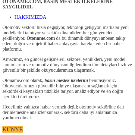
OTONAME.COM, BASIN MESLEK İLKELERİNE
SAYGILIDIR.
HAKKIMIZDA
Otomotiv sektörü hızla değişiyor, teknoloji gelişiyor, markalar yeni
modellerini tanıtıyor ve sektör dinamikleri her gün yeniden
şekilleniyor.
Otoname.com
da bu dinamik dünyayı anbean takip
eden, doğru ve objektif haber anlayışıyla hareket eden bir haber
platformu.
Amacımız, en güncel gelişmeleri, sektörel yenilikleri, yeni model
tanıtımlarını ve otomotiv dünyasını ilgilendiren tüm detayları hızlı ve
güvenilir bir şekilde okuyucularımıza ulaştırmak.
Otoname.com olarak,
basın meslek ilkelerini
benimsiyoruz.
Okuyucularımızın güvenilir bilgiye ulaşmasını sağlamak için
sektördeki kaynakları titizlikle tarıyor, analiz ediyor ve en doğru
içerikleri üretiyoruz.
Hedefimiz yalnızca haber vermek değil; otomotiv sektörüne dair
derinlemesine analizler sunarak, sektörü daha iyi anlamanıza
yardımcı olmak.
KÜNYE