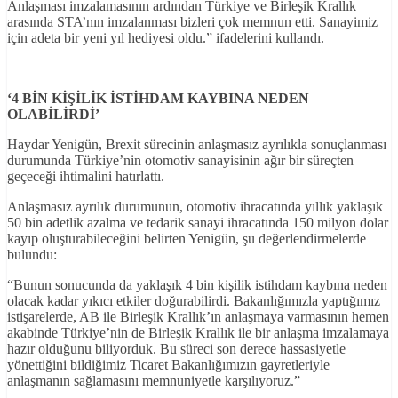
Anlaşması imzalamasının ardından Türkiye ve Birleşik Krallık
arasında STA’nın imzalanması bizleri çok memnun etti. Sanayimiz
için adeta bir yeni yıl hediyesi oldu.” ifadelerini kullandı.
‘4 BİN KİŞİLİK İSTİHDAM KAYBINA NEDEN
OLABİLİRDİ’
Haydar Yenigün, Brexit sürecinin anlaşmasız ayrılıkla sonuçlanması
durumunda Türkiye’nin otomotiv sanayisinin ağır bir süreçten
geçeceği ihtimalini hatırlattı.
Anlaşmasız ayrılık durumunun, otomotiv ihracatında yıllık yaklaşık
50 bin adetlik azalma ve tedarik sanayi ihracatında 150 milyon dolar
kayıp oluşturabileceğini belirten Yenigün, şu değerlendirmelerde
bulundu:
“Bunun sonucunda da yaklaşık 4 bin kişilik istihdam kaybına neden
olacak kadar yıkıcı etkiler doğurabilirdi. Bakanlığımızla yaptığımız
istişarelerde, AB ile Birleşik Krallık’ın anlaşmaya varmasının hemen
akabinde Türkiye’nin de Birleşik Krallık ile bir anlaşma imzalamaya
hazır olduğunu biliyorduk. Bu süreci son derece hassasiyetle
yönettiğini bildiğimiz Ticaret Bakanlığımızın gayretleriyle
anlaşmanın sağlamasını memnuniyetle karşılıyoruz.”