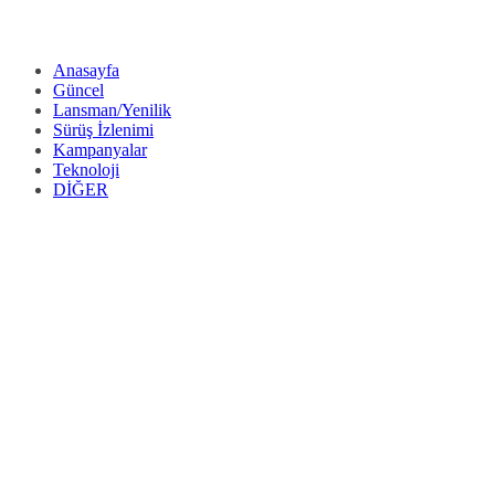
Anasayfa
Güncel
Lansman/Yenilik
Sürüş İzlenimi
Kampanyalar
Teknoloji
DİĞER