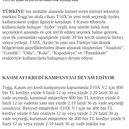
TÜRK
İYE
’nin mobilite alanında hizmet veren küresel teknoloji
markası Togg’un akıllı cihazı T10X’in yeni renk seçeneği Ayder,
kullanıcıların yoğun ilgisiyle karşılaştı. 1 Kasım itibarıyla
kullanıcılarla buluşan ‘Ayder’ yeşili, kısa sürede farklı renk
seçenekleri arasında en çok tercih edilen seçenek haline gelerek,
ayın ilk yarısındaki siparişlerde yüzde 30’luk tercih oranıyla birinci
sıraya yerleşti. T10X, Ayder’in yanı sıra Türkiye’nin ikonik
bölgelerinin güzelliklerinden ilham alınarak oluşturulan “Anadolu”,
“Gemlik”, “Oltu”, “Kula”, “Kapadokya” ve “Pamukkale”
renkleriyle kullanıcılarla buluşmaya devam ediyor.
KASIM AYI KRED
İ KAMPANYASI DEVAM ED
İYOR
Togg, Kasım ayı kredi kampanyası kapsamında T10X V2 için 800
bin TL krediye yüzde 0 faizli 12 ay veya yüzde 2.29 faizli 30 ay
vade seçeneği, kurumsal müşterilere 800 bin TL krediye yüzde 0
faizli 12 ay vadenin yanı sıra yüzde 2.19 faizli 36 ay vade seçeneği
sunuluyor. Bireysel müşterilere T10X V1 için ise 400 bin TL
krediye yüzde 0 faiz oranıyla 12 ay veya yüzde 2.29 faizli 30 ay
vade seçeneği, kurumsal müşterilere de 400 bin TL krediye yüzde 0
faizli 12 ay veya yüzde 2.19 faizli 36 ay vade imkânı var.