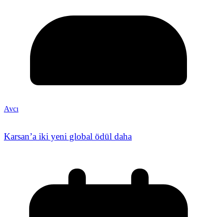
Avcı
Karsan’a iki yeni global ödül daha