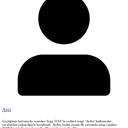
Avcı
Geçtiğimiz haftalarda tanıtılan Togg T10X’in yedinci rengi ‘Ayder’ kullanıcılar
tarafından yoğun ilgiyle karşılandı. Ayder, kasım ayının ilk yarısında satışı yapılan
T10X’ler içinde en çok tercih edilen renk seçeneği oldu.