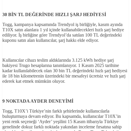
30 B
İN TL DEĞER
İNDE HIZLI ŞARJ HED
İYES
İ
Togg, kampanya kapsamında Trendyol iş birliğiyle, kasım ayında
T10X satın alanlara 1 yıl içinde kullanabilecekleri hızlı şarj hediye
ediliyor. İş birliğine göre Trendyol’da satılan 100 TL değerindeki
kuponu satın alan kullanıcılar, şarj hakkı elde ediyor.
Kullanıcılar cihazı teslim aldıklarında 3.125 kWh hediye şarj
bakiyesi Trugo hesaplarına tanımlanıyor. 1 Kasım 2025 tarihine
kadar kullanılabilecek olan 30 bin TL değerindeki hızlı şarj hediyesi
ile 18 bin kilometrenin üzerindeki bir mesafeyi ücretsiz ve hızlı şarj
ederek kat etmek mümkün oluyor.
9 NOKTADA AYDER DENEY
İM
İ
Togg, T10X’i Türkiye’nin farklı şehirlerinde kullanıcılarla
buluşturmaya devam ediyor. Bu kapsamda, kullanıcılar T10X’in
yeni renk seçeneği ‘Ayder’ yeşilini 15 Kasım itibarıyla Türkiye
genelinde dokuz farklı noktada yakından inceleme fırsatına sahip