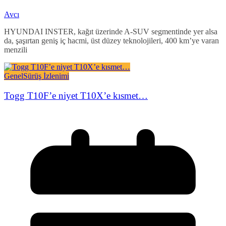
Avcı
HYUNDAI INSTER, kağıt üzerinde A-SUV segmentinde yer alsa
da, şaşırtan geniş iç hacmi, üst düzey teknolojileri, 400 km’ye varan
menzili
Genel
Sürüş İzlenimi
Togg T10F’e niyet T10X’e kısmet…