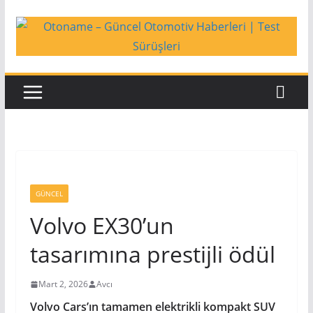
Skip
to
content
GÜNCEL
Volvo EX30’un
tasarımına prestijli ödül
Mart 2, 2026
Avcı
Volvo Cars’ın tamamen elektrikli kompakt SUV