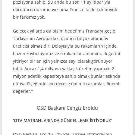
pozisyona sahip. Şu anda bu son 11 ay itibarıyla
dördüncü durumdayız ama Fransa ile de çok büyük
bir farkımız yok.
Gelecek yıllarda da bizim hedefimiz Fransa’yı geçip
Türkiye’nin Avrupa’daki üçüncü büyük otomotiv
üreticisi olmasıdır. Dolayısıyla bu rakamların içinde
bazen kayboluyoruz ve o rakamlar anlamını, değerini
yitiriyor bir an için yalnızca sayı olarak görünüyor
tabii. Ancak 1,4 milyona yaklaşık üretim yapmak, 2
milyon adetlik kapasiteye sahip olmak bunlar aslında
dünya ölçeğinde son derece önemli rakamlar, önemli
değerler.”
OSD Başkanı Cengiz Eroldu
‘ÖTV MATRAHLARINDA GÜNCELLEME İSTİYORUZ’
OSD Başkanı Eroldu, 2025’te Türkiye otomotivinin