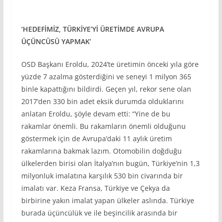
‘HEDEF
İM
İZ, TÜRK
İYE’Y
İ ÜRET
İMDE AVRUPA
ÜÇÜNCÜSÜ YAPMAK
’
OSD Başkanı Eroldu, 2024’te üretimin önceki yıla göre
yüzde 7 azalma gösterdiğini ve seneyi 1 milyon 365
binle kapattığını bildirdi. Geçen yıl, rekor sene olan
2017’den 330 bin adet eksik durumda olduklarını
anlatan Eroldu, şöyle devam etti: “Yine de bu
rakamlar önemli. Bu rakamların önemli olduğunu
göstermek için de Avrupa’daki 11 aylık üretim
rakamlarına bakmak lazım. Otomobilin doğduğu
ülkelerden birisi olan İtalya’nın bugün, Türkiye’nin 1,3
milyonluk imalatına karşılık 530 bin civarında bir
imalatı var. Keza Fransa, Türkiye ve Çekya da
birbirine yakın imalat yapan ülkeler aslında. Türkiye
burada üçüncülük ve ile beşincilik arasında bir