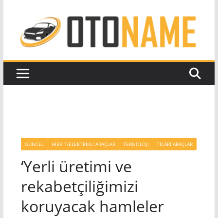
Skip
to
content
GÜNCEL
HIBRIT/ELEKTRIKLI ARAÇLAR
TEKNOLOJI
TICARI ARAÇLAR
‘Yerli üretimi ve
rekabetçiliğimizi
koruyacak hamleler