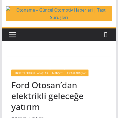
Skip
to
content
HIBRIT/ELEKTRIKLI ARAÇLAR
MANŞET
TICARI ARAÇLAR
Ford Otosan’dan
elektrikli geleceğe
yatırım
Mart 18, 2025
Avcı