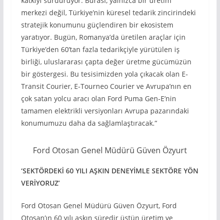
katkıyı sürdürüyor. Burası, yalnızca bir üretim
merkezi değil, Türkiye’nin küresel tedarik zincirindeki
stratejik konumunu güçlendiren bir ekosistem
yaratıyor. Bugün, Romanya’da üretilen araçlar için
Türkiye’den 60’tan fazla tedarikçiyle yürütülen iş
birliği, uluslararası çapta değer üretme gücümüzün
bir göstergesi. Bu tesisimizden yola çıkacak olan E-
Transit Courier, E-Tourneo Courier ve Avrupa’nın en
çok satan yolcu aracı olan Ford Puma Gen-E’nin
tamamen elektrikli versiyonları Avrupa pazarındaki
konumumuzu daha da sağlamlaştıracak.”
Ford Otosan Genel Müdürü Güven Özyurt
‘SEKTÖRDEKİ 60 YILI AŞKIN DENEYİMLE SEKTÖRE YÖN
VERİYORUZ’
Ford Otosan Genel Müdürü Güven Özyurt, Ford
Otosan’ın 60 yılı aşkın süredir üstün üretim ve