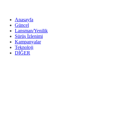
Anasayfa
Güncel
Lansman/Yenilik
Sürüş İzlenimi
Kampanyalar
Teknoloji
DİĞER