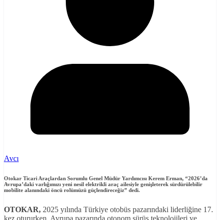
Avcı
Otokar Ticari Araçlardan Sorumlu Genel Müdür Yardımcısı Kerem Erman
, “2026’da
Avrupa’daki varlığımızı yeni nesil elektrikli araç ailesiyle genişleterek sürdürülebilir
mobilite alanındaki öncü rolümüzü güçlendireceğiz”
dedi.
OTOKAR,
2025 yılında Türkiye otobüs pazarındaki liderliğine 17.
kez otururken, Avrupa pazarında otonom sürüş teknolojileri ve