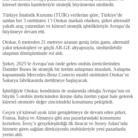
küresel üretim hamleleriyle stratejik büyümesini sürdürdü.
Türkiye İstatistik Kurumu (TÜİK) verilerine göre, Türkiye’de
satılan her 3 otobüsten 1’i Otokar markalı olurken, şirket alternatif
yakıtlı araç yatırımları ve küresel stratejik işbirlikleriyle Avrupa’da
büyümeye devam etti.
Otokar, 6 metreden 21 metreye uzanan geniş ürün gamı, alternatif
yakıt teknolojileri ve güçlü AR-GE altyapısıyla, sürdürülebilir
ulaşımın dönüşümünde rol aldı.
Şirket, 2025’te Avrupa’nın önde gelen otobüs üreticilerinden
Daimler Buses ile stratejik bir üretim anlaşması imzaladı. Anlaşma
kapsamında Mercedes-Benz Conecto model otobüsleri Otokar’ın
Sakarya fabrikasında üretilmeye başlayacak.
İşbirliğiyle Otokar, kendisinin de aralarında olduğu Avrupa’nın en
büyük 5 otobüs üreticisinden ikisine daha üretim yapar hale gelerek
küresel otomotiv değer zincirindeki konumunu pekiştirdi.
Geçen yıl küresel ayak izini genişletmeye de devam eden şirket,
Fransa, İtalya ve Almanya gibi ana pazarlarındaki konumunu
korurken, İsveç’e gerçekleştirdiği ilk ihracat ve Jersey Adası’nda
hizmete giren sağdan direksiyonlu otobüsleriyle yeni pazarlarda
yerini aldı.