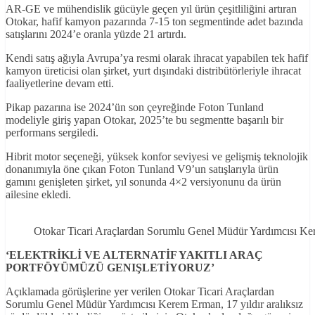
AR-GE ve mühendislik gücüyle geçen yıl ürün çeşitliliğini artıran
Otokar, hafif kamyon pazarında 7-15 ton segmentinde adet bazında
satışlarını 2024’e oranla yüzde 21 artırdı.
Kendi satış ağıyla Avrupa’ya resmi olarak ihracat yapabilen tek hafif
kamyon üreticisi olan şirket, yurt dışındaki distribütörleriyle ihracat
faaliyetlerine devam etti.
Pikap pazarına ise 2024’ün son çeyreğinde Foton Tunland
modeliyle giriş yapan Otokar, 2025’te bu segmentte başarılı bir
performans sergiledi.
Hibrit motor seçeneği, yüksek konfor seviyesi ve gelişmiş teknolojik
donanımıyla öne çıkan Foton Tunland V9’un satışlarıyla ürün
gamını genişleten şirket, yıl sonunda 4×2 versiyonunu da ürün
ailesine ekledi.
Otokar Ticari Araçlardan Sorumlu Genel Müdür Yardımcısı K
‘ELEKTR
İKL
İ VE ALTERNAT
İF YAKITLI ARAÇ
PORTFÖYÜMÜZÜ GENIŞLET
İYORUZ’
Açıklamada görüşlerine yer verilen Otokar Ticari Araçlardan
Sorumlu Genel Müdür Yardımcısı Kerem Erman, 17 yıldır aralıksız