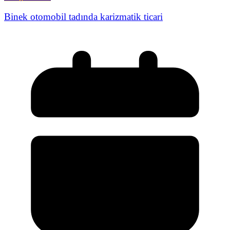
Binek otomobil tadında karizmatik ticari