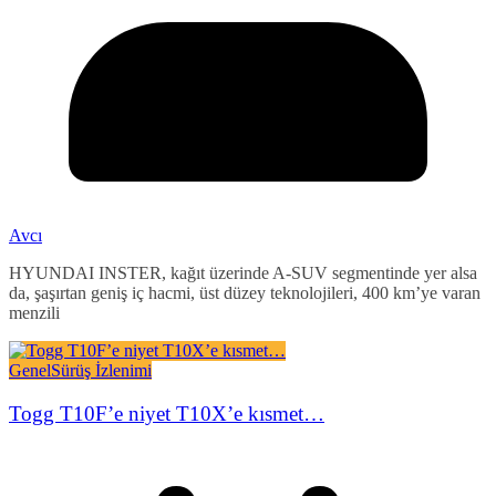
Avcı
HYUNDAI INSTER, kağıt üzerinde A-SUV segmentinde yer alsa
da, şaşırtan geniş iç hacmi, üst düzey teknolojileri, 400 km’ye varan
menzili
Genel
Sürüş İzlenimi
Togg T10F’e niyet T10X’e kısmet…