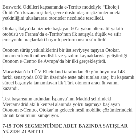
Busworld Ödülleri kapsamında e-Territo modeliyle “Ekoloji
Ödülü”nü kazanan şirket, çevre dostu ulaşım çözümlerindeki
yetkinliğini uluslararası otoriteler nezdinde tescilledi.
Otokar, İtalya’da hizmete başlayan 60’a yakın alternatif yakıtlı
otobüsü ve Fransa’da e-Territo’nun ilk satışıyla düşük ve sıfır
emisyonlu araçlardaki başarılı performansını sürdürdü.
Otonom sürüş yetkinliklerini bir üst seviyeye taşıyan Otokar,
tamamen kendi mühendislik ve yazılım kaynaklarıyla geliştirdiği
Otonom e-Centro ile Avrupa’da bir ilki gerçekleştirdi.
Macaristan’da TÜV Rheinland tarafından 30 gün boyunca 148
farklı senaryoda 600’ün üzerinde teste tabi tutulan araç, bu kapsamlı
süreci başarıyla tamamlayan ilk Türk otonom aracı ünvanını
kazandı.
Test başarısının ardından İspanya’nın Madrid şehrindeki
Mercamadrid akıllı kentsel alanında yolcu taşımaya başlayan
Otonom e-Centro, Otokar’ın gelecek nesil mobilite çözümlerindeki
iddialı konumunu simgeliyor.
7-15 TON SEGMENT
İNDE ADET BAZINDA SATIŞLAR
YÜZDE 21 ARTTI