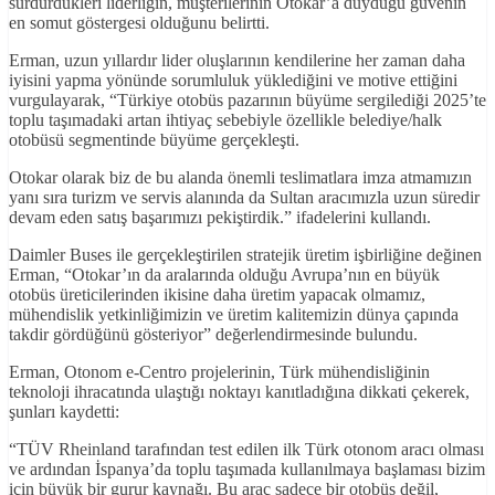
sürdürdükleri liderliğin, müşterilerinin Otokar’a duyduğu güvenin
en somut göstergesi olduğunu belirtti.
Erman, uzun yıllardır lider oluşlarının kendilerine her zaman daha
iyisini yapma yönünde sorumluluk yüklediğini ve motive ettiğini
vurgulayarak, “Türkiye otobüs pazarının büyüme sergilediği 2025’te
toplu taşımadaki artan ihtiyaç sebebiyle özellikle belediye/halk
otobüsü segmentinde büyüme gerçekleşti.
Otokar olarak biz de bu alanda önemli teslimatlara imza atmamızın
yanı sıra turizm ve servis alanında da Sultan aracımızla uzun süredir
devam eden satış başarımızı pekiştirdik.” ifadelerini kullandı.
Daimler Buses ile gerçekleştirilen stratejik üretim işbirliğine değinen
Erman, “Otokar’ın da aralarında olduğu Avrupa’nın en büyük
otobüs üreticilerinden ikisine daha üretim yapacak olmamız,
mühendislik yetkinliğimizin ve üretim kalitemizin dünya çapında
takdir gördüğünü gösteriyor” değerlendirmesinde bulundu.
Erman, Otonom e-Centro projelerinin, Türk mühendisliğinin
teknoloji ihracatında ulaştığı noktayı kanıtladığına dikkati çekerek,
şunları kaydetti:
“TÜV Rheinland tarafından test edilen ilk Türk otonom aracı olması
ve ardından İspanya’da toplu taşımada kullanılmaya başlaması bizim
için büyük bir gurur kaynağı. Bu araç sadece bir otobüs değil,