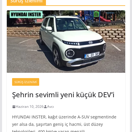
Sürüş İzlenimi
SÜRÜŞ İZLENIMI
Şehrin sevimli yeni küçük DEV’i
Haziran 10, 2026
Avcı
HYUNDAI INSTER, kağıt üzerinde A-SUV segmentinde
yer alsa da, şaşırtan geniş iç hacmi, üst düzey
teknolojileri, 400 km’ye varan menzili