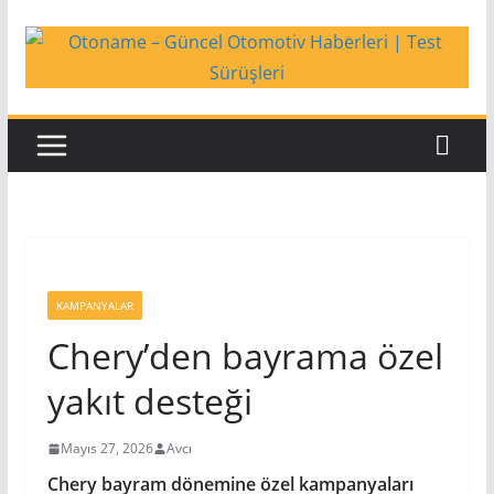
Skip
to
content
KAMPANYALAR
Chery’den bayrama özel
yakıt desteği
Mayıs 27, 2026
Avcı
Chery bayram dönemine özel kampanyaları