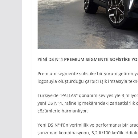
YENİ DS N°4 PREMIUM SEGMENTE SOFİSTİKE Y
Premium segmente sofistike bir yorum getiren y
logosuyla oluşturduğu çarpıcı ışık imzasıyla tek
Türkiye’de “PALLAS” donanım seviyesiyle 3 milyon
yeni DS N°4, rafine iç mekânındaki zanaatkârlık d
çözümlerle harmanlıyor.
Yeni DS N°4’ün verimlilik ve performansı bir ara
şanzıman kombinasyonu, 5,2 lt/100 km’lik iddialı y