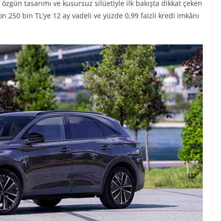
özgün tasarımı ve kusursuz silüetiyle ilk bakışta dikkat çeken
n 250 bin TL’ye 12 ay vadeli ve yüzde 0,99 faizli kredi imkânı