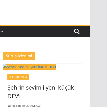
Sürüş İzlenimi
SÜRÜŞ İZLENIMI
Şehrin sevimli yeni küçük
DEV’i
Haziran 10, 2026
Avcı