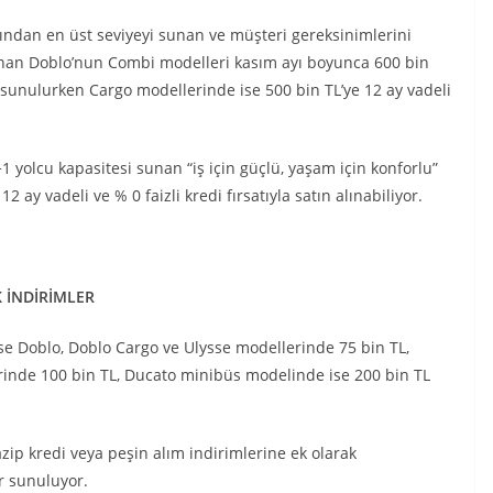
ısından en üst seviyeyi sunan ve müşteri gereksinimlerini
anan Doblo’nun Combi modelleri kasım ayı boyunca 600 bin
e sunulurken Cargo modellerinde ise 500 bin TL’ye 12 ay vadeli
5+1 yolcu kapasitesi sunan “iş için güçlü, yaşam için konforlu”
y vadeli ve % 0 faizli kredi fırsatıyla satın alınabiliyor.
 İNDİRİMLER
ise Doblo, Doblo Cargo ve Ulysse modellerinde 75 bin TL,
inde 100 bin TL, Ducato minibüs modelinde ise 200 bin TL
zip kredi veya peşin alım indirimlerine ek olarak
r sunuluyor.