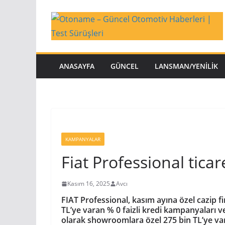
Skip
to
content
ANASAYFA
GÜNCEL
LANSMAN/YENILIK
KAMPANYALAR
Fiat Professional ticare
Kasım 16, 2025
Avcı
FIAT Professional, kasım ayına özel cazip 
TL’ye varan % 0 faizli kredi kampanyaları v
olarak showroomlara özel 275 bin TL’ye var