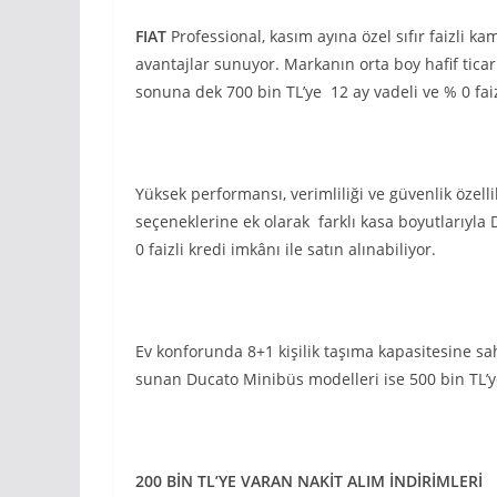
FIAT
Professional, kasım ayına özel sıfır faizli ka
avantajlar sunuyor. Markanın orta boy hafif tica
sonuna dek 700 bin TL’ye 12 ay vadeli ve % 0 faiz
Yüksek performansı, verimliliği ve güvenlik özelli
seçeneklerine ek olarak farklı kasa boyutlarıyla
0 faizli kredi imkânı ile satın alınabiliyor.
Ev konforunda 8+1 kişilik taşıma kapasitesine sahi
sunan Ducato Minibüs modelleri ise 500 bin TL’ye 
200 BİN TL’YE VARAN NAKİT ALIM İNDİRİMLERİ