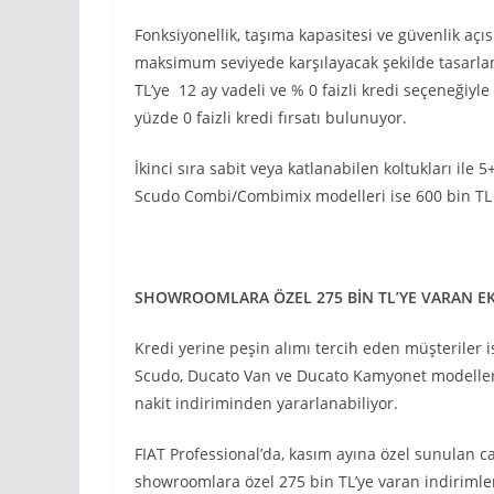
Fonksiyonellik, taşıma kapasitesi ve güvenlik aç
maksimum seviyede karşılayacak şekilde tasarl
TL’ye 12 ay vadeli ve % 0 faizli kredi seçeneğiyl
yüzde 0 faizli kredi fırsatı bulunuyor.
İkinci sıra sabit veya katlanabilen koltukları ile 
Scudo Combi/Combimix modelleri ise 600 bin TL 12 a
SHOWROOMLARA ÖZEL 275 BİN TL’YE VARAN EK
Kredi yerine peşin alımı tercih eden müşteriler 
Scudo, Ducato Van ve Ducato Kamyonet modeller
nakit indiriminden yararlanabiliyor.
FIAT Professional’da, kasım ayına özel sunulan ca
showroomlara özel 275 bin TL’ye varan indirimle