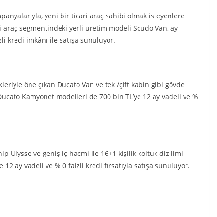
mpanyalarıyla, yeni bir ticari araç sahibi olmak isteyenlere
ri araç segmentindeki yerli üretim modeli Scudo Van, ay
li kredi imkânı ile satışa sunuluyor.
kleriyle öne çıkan Ducato Van ve tek /çift kabin gibi gövde
 Ducato Kamyonet modelleri de 700 bin TL’ye 12 ay vadeli ve %
p Ulysse ve geniş iç hacmi ile 16+1 kişilik koltuk dizilimi
12 ay vadeli ve % 0 faizli kredi fırsatıyla satışa sunuluyor.