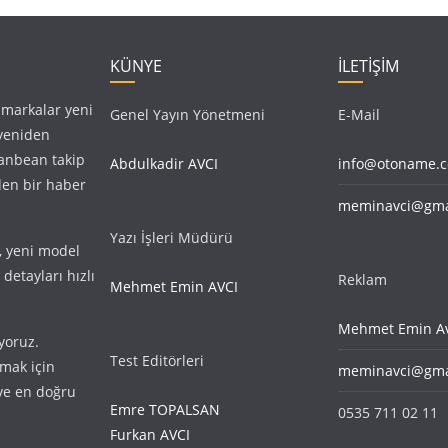
KÜNYE
İLETİŞİM
, markalar yeni
Genel Yayın Yönetmeni
E-Mail
 yeniden
anbean takip
Abdulkadir AVCI
info@otoname.
den bir haber
meminavci@gma
Yazı İşleri Müdürü
i, yeni model
detayları hızlı
Reklam
Mehmet Emin AVCI
Mehmet Emin Av
yoruz.
Test Editörleri
amak için
meminavci@gma
r ve en doğru
Emre TOPALSAN
0535 711 02 11
Furkan AVCI