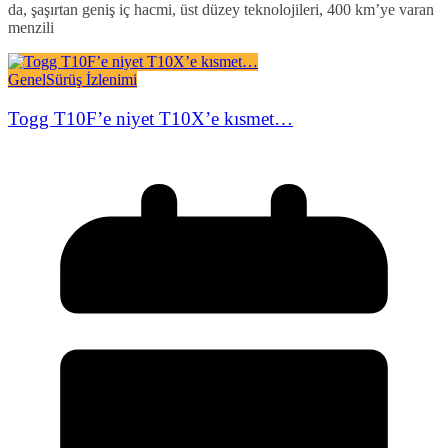
da, şaşırtan geniş iç hacmi, üst düzey teknolojileri, 400 km’ye varan
menzili
Genel
Sürüş İzlenimi
Togg T10F’e niyet T10X’e kısmet…