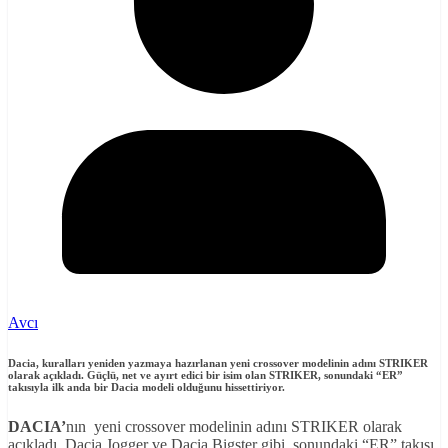
Avcı
Dacia, kuralları yeniden yazmaya hazırlanan yeni crossover modelinin adını STRIKER
olarak açıkladı. Güçlü, net ve ayırt edici bir isim olan STRIKER, sonundaki “ER”
takısıyla ilk anda bir Dacia modeli olduğunu hissettiriyor.
DACIA’
nın yeni crossover modelinin adını STRIKER olarak
açıkladı. Dacia Jogger ve Dacia Bigster gibi, sonundaki “ER” takısı