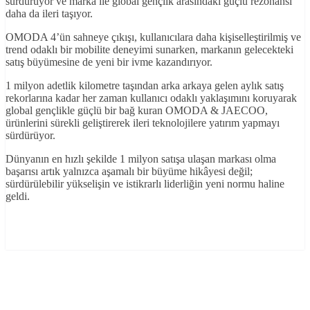
sürdürüyor ve marka ile global gençlik arasındaki güçlü rezonansı
daha da ileri taşıyor.
OMODA 4’ün sahneye çıkışı, kullanıcılara daha kişiselleştirilmiş ve
trend odaklı bir mobilite deneyimi sunarken, markanın gelecekteki
satış büyümesine de yeni bir ivme kazandırıyor.
1 milyon adetlik kilometre taşından arka arkaya gelen aylık satış
rekorlarına kadar her zaman kullanıcı odaklı yaklaşımını koruyarak
global gençlikle güçlü bir bağ kuran OMODA & JAECOO,
ürünlerini sürekli geliştirerek ileri teknolojilere yatırım yapmayı
sürdürüyor.
Dünyanın en hızlı şekilde 1 milyon satışa ulaşan markası olma
başarısı artık yalnızca aşamalı bir büyüme hikâyesi değil;
sürdürülebilir yükselişin ve istikrarlı liderliğin yeni normu haline
geldi.