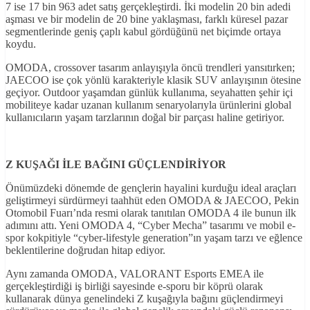
7 ise 17 bin 963 adet satış gerçekleştirdi. İki modelin 20 bin adedi
aşması ve bir modelin de 20 bine yaklaşması, farklı küresel pazar
segmentlerinde geniş çaplı kabul gördüğünü net biçimde ortaya
koydu.
OMODA, crossover tasarım anlayışıyla öncü trendleri yansıtırken;
JAECOO ise çok yönlü karakteriyle klasik SUV anlayışının ötesine
geçiyor. Outdoor yaşamdan günlük kullanıma, seyahatten şehir içi
mobiliteye kadar uzanan kullanım senaryolarıyla ürünlerini global
kullanıcıların yaşam tarzlarının doğal bir parçası haline getiriyor.
Z KUŞAĞI
İLE BAĞINI GÜÇLEND
İR
İYOR
Önümüzdeki dönemde de gençlerin hayalini kurduğu ideal araçları
geliştirmeyi sürdürmeyi taahhüt eden OMODA & JAECOO, Pekin
Otomobil Fuarı’nda resmi olarak tanıtılan OMODA 4 ile bunun ilk
adımını attı. Yeni OMODA 4, “Cyber Mecha” tasarımı ve mobil e-
spor kokpitiyle “cyber-lifestyle generation”ın yaşam tarzı ve eğlence
beklentilerine doğrudan hitap ediyor.
Aynı zamanda OMODA, VALORANT Esports EMEA ile
gerçekleştirdiği iş birliği sayesinde e-sporu bir köprü olarak
kullanarak dünya genelindeki Z kuşağıyla bağını güçlendirmeyi