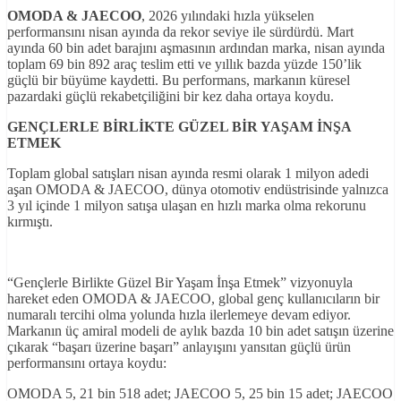
OMODA & JAECOO
, 2026 yılındaki hızla yükselen
performansını nisan ayında da rekor seviye ile sürdürdü. Mart
ayında 60 bin adet barajını aşmasının ardından marka, nisan ayında
toplam 69 bin 892 araç teslim etti ve yıllık bazda yüzde 150’lik
güçlü bir büyüme kaydetti. Bu performans, markanın küresel
pazardaki güçlü rekabetçiliğini bir kez daha ortaya koydu.
GENÇLERLE B
İRL
İKTE GÜZEL B
İR YAŞAM İNŞA
ETMEK
Toplam global satışları nisan ayında resmi olarak 1 milyon adedi
aşan OMODA & JAECOO, dünya otomotiv endüstrisinde yalnızca
3 yıl içinde 1 milyon satışa ulaşan en hızlı marka olma rekorunu
kırmıştı.
“Gençlerle Birlikte Güzel Bir Yaşam İnşa Etmek” vizyonuyla
hareket eden OMODA & JAECOO, global genç kullanıcıların bir
numaralı tercihi olma yolunda hızla ilerlemeye devam ediyor.
Markanın üç amiral modeli de aylık bazda 10 bin adet satışın üzerine
çıkarak “başarı üzerine başarı” anlayışını yansıtan güçlü ürün
performansını ortaya koydu:
OMODA 5, 21 bin 518 adet; JAECOO 5, 25 bin 15 adet; JAECOO