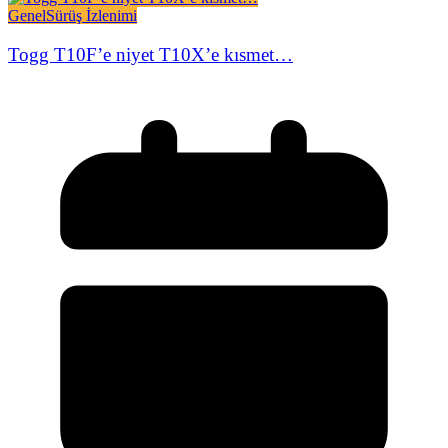
Genel
Sürüş İzlenimi
Togg T10F’e niyet T10X’e kısmet…