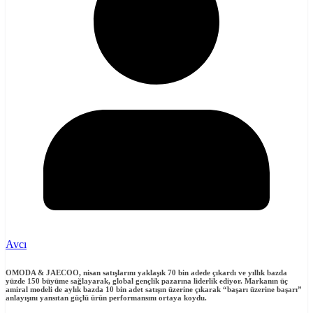
Avcı
OMODA & JAECOO, nisan satışlarını yaklaşık 70 bin adede çıkardı ve yıllık bazda
yüzde 150 büyüme sağla
yarak, global gençlik pazarına liderlik ediyor. Markanın üç
amiral modeli de aylık bazda 10 bin adet satışın üzerine çıkarak “başarı üzerine başarı”
anlayışını yansıtan güçlü ürün performansını ortaya koydu
.