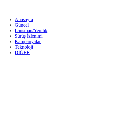
Anasayfa
Güncel
Lansman/Yenilik
Sürüş İzlenimi
Kampanyalar
Teknoloji
DİĞER