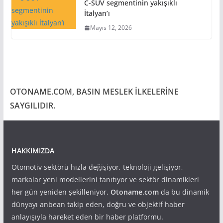
C-SUV segmentinin yakışıklı
İtalyan’ı
Mayıs 12, 2026
OTONAME.COM, BASIN MESLEK İLKELERİNE
SAYGILIDIR.
HAKKIMIZDA
Otomotiv sektörü hızla değişiyor, teknoloji gelişiyor,
markalar yeni modellerini tanıtıyor ve sektör dinamikleri
her gün yeniden şekilleniyor.
Otoname.com
da bu dinamik
dünyayı anbean takip eden, doğru ve objektif haber
anlayışıyla hareket eden bir haber platformu.