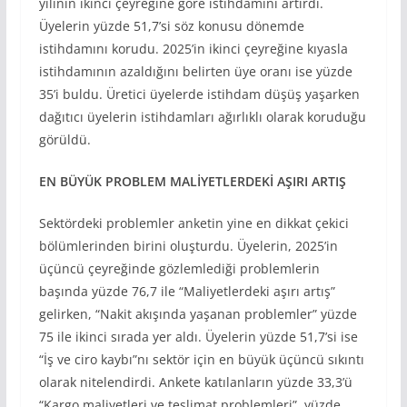
yılının ikinci çeyreğine göre istihdamını artırdı.
Üyelerin yüzde 51,7’si söz konusu dönemde
istihdamını korudu. 2025’in ikinci çeyreğine kıyasla
istihdamının azaldığını belirten üye oranı ise yüzde
35’i buldu. Üretici üyelerde istihdam düşüş yaşarken
dağıtıcı üyelerin istihdamları ağırlıklı olarak koruduğu
görüldü.
EN BÜYÜK PROBLEM MALİYETLERDEKİ AŞIRI ARTIŞ
Sektördeki problemler anketin yine en dikkat çekici
bölümlerinden birini oluşturdu. Üyelerin, 2025’in
üçüncü çeyreğinde gözlemlediği problemlerin
başında yüzde 76,7 ile “Maliyetlerdeki aşırı artış”
gelirken, “Nakit akışında yaşanan problemler” yüzde
75 ile ikinci sırada yer aldı. Üyelerin yüzde 51,7’si ise
“İş ve ciro kaybı”nı sektör için en büyük üçüncü sıkıntı
olarak nitelendirdi. Ankete katılanların yüzde 33,3’ü
“Kargo maliyetleri ve teslimat problemleri”, yüzde