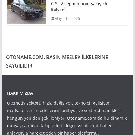
C-SUV segmentinin yakışıklı
İtalyan’ı
Mayıs 12, 2026
OTONAME.COM, BASIN MESLEK İLKELERİNE
SAYGILIDIR.
HAKKIMIZDA
Otomotiv sektörü hızla değişiyor, teknoloji gelişiyor,
markalar yeni modellerini tanıtıyor ve sektör dinamikleri
her gün yeniden şekilleniyor.
Otoname.com
da bu dinamik
dünyayı anbean takip eden, doğru ve objektif haber
anlayışıyla hareket eden bir haber platformu.