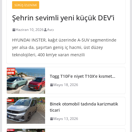
SÜRÜŞ İZLENIMI
Şehrin sevimli yeni küçük DEV’i
Haziran 10, 2026
Avcı
HYUNDAI INSTER, kağıt üzerinde A-SUV segmentinde
yer alsa da, şaşırtan geniş iç hacmi, üst düzey
teknolojileri, 400 km’ye varan menzili
Togg T10F’e niyet T10X’e kısmet…
Mayıs 18, 2026
Binek otomobil tadında karizmatik
ticari
Mayıs 13, 2026