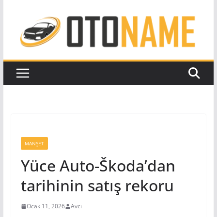
Skip
to
content
MANŞET
Yüce Auto-Škoda’dan
tarihinin satış rekoru
Ocak 11, 2026
Avcı