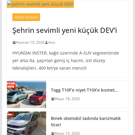
SÜRÜŞ İZLENIMI
Şehrin sevimli yeni küçük DEV’i
Haziran 10, 2026
Avcı
HYUNDAI INSTER, kağıt üzerinde A-SUV segmentinde
yer alsa da, şaşırtan geniş iç hacmi, üst düzey
teknolojileri, 400 km’ye varan menzili
Togg T10F’e niyet T10X’e kısmet…
Mayıs 18, 2026
Binek otomobil tadında karizmatik
ticari
Mayıs 13, 2026