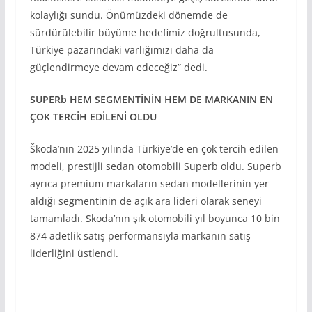
kolaylığı sundu. Önümüzdeki dönemde de
sürdürülebilir büyüme hedefimiz doğrultusunda,
Türkiye pazarındaki varlığımızı daha da
güçlendirmeye devam edeceğiz” dedi.
SUPER
b HEM SEGMENT
İN
İN HEM DE MARKANIN EN
ÇOK TERC
İH ED
İLEN
İ OLDU
Škoda’nın 2025 yılında Türkiye’de en çok tercih edilen
modeli, prestijli sedan otomobili Superb oldu. Superb
ayrıca premium markaların sedan modellerinin yer
aldığı segmentinin de açık ara lideri olarak seneyi
tamamladı. Skoda’nın şık otomobili yıl boyunca 10 bin
874 adetlik satış performansıyla markanın satış
liderliğini üstlendi.