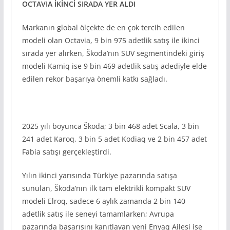
OCTAVIA İKİNCİ SIRADA YER ALDI
Markanın global ölçekte de en çok tercih edilen
modeli olan Octavia, 9 bin 975 adetlik satış ile ikinci
sırada yer alırken, Škoda’nın SUV segmentindeki giriş
modeli Kamiq ise 9 bin 469 adetlik satış adediyle elde
edilen rekor başarıya önemli katkı sağladı.
2025 yılı boyunca Škoda; 3 bin 468 adet Scala, 3 bin
241 adet Karoq, 3 bin 5 adet Kodiaq ve 2 bin 457 adet
Fabia satışı gerçekleştirdi.
Yılın ikinci yarısında Türkiye pazarında satışa
sunulan, Škoda’nın ilk tam elektrikli kompakt SUV
modeli Elroq, sadece 6 aylık zamanda 2 bin 140
adetlik satış ile seneyi tamamlarken; Avrupa
pazarında başarısını kanıtlayan yeni Enyaq Ailesi ise