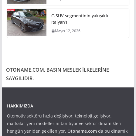
C-SUV segmentinin yakışıklı
İtalyan’ı
Mayıs 12, 2026
OTONAME.COM, BASIN MESLEK İLKELERİNE
SAYGILIDIR.
HAKKIMIZDA
Otomotiv sektörü hızla değişiyor, teknoloji gelişiyor,
markalar yeni modellerini tanıtıyor ve sektör dinamikleri
her gün yeniden şekilleniyor.
Otoname.com
da bu dinamik