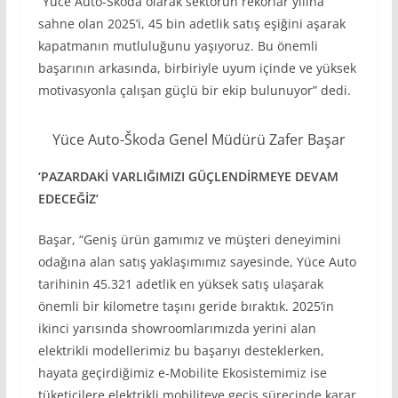
“Yüce Auto-Škoda olarak sektörün rekorlar yılına
sahne olan 2025’i, 45 bin adetlik satış eşiğini aşarak
kapatmanın mutluluğunu yaşıyoruz. Bu önemli
başarının arkasında, birbiriyle uyum içinde ve yüksek
motivasyonla çalışan güçlü bir ekip bulunuyor” dedi.
Yüce Auto-Škoda Genel Müdürü Zafer Başar
‘PAZARDAKİ VARLIĞIMIZI GÜÇLENDİRMEYE DEVAM
EDECEĞİZ’
Başar, “Geniş ürün gamımız ve müşteri deneyimini
odağına alan satış yaklaşımımız sayesinde, Yüce Auto
tarihinin 45.321 adetlik en yüksek satış ulaşarak
önemli bir kilometre taşını geride bıraktık. 2025’in
ikinci yarısında showroomlarımızda yerini alan
elektrikli modellerimiz bu başarıyı desteklerken,
hayata geçirdiğimiz e-Mobilite Ekosistemimiz ise
tüketicilere elektrikli mobiliteye geçiş sürecinde karar