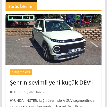
Sürüş İzlenimi
SÜRÜŞ İZLENIMI
Şehrin sevimli yeni küçük DEV’i
Haziran 10, 2026
Avcı
HYUNDAI INSTER, kağıt üzerinde A-SUV segmentinde
yer alsa da, şaşırtan geniş iç hacmi, üst düzey