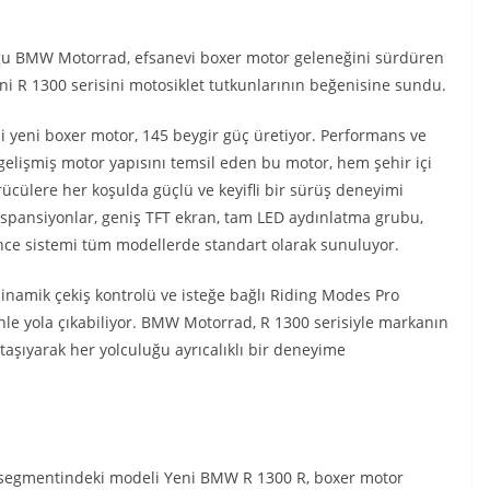
uğu BMW Motorrad, efsanevi boxer motor geleneğini sürdüren
eni R 1300 serisini motosiklet tutkunlarının beğenisine sundu.
i yeni boxer motor, 145 beygir güç üretiyor. Performans ve
gelişmiş motor yapısını temsil eden bu motor, hem şehir içi
cülere her koşulda güçlü ve keyifli bir sürüş deneyimi
süspansiyonlar, geniş TFT ekran, tam LED aydınlatma grubu,
ence sistemi tüm modellerde standart olarak sunuluyor.
 dinamik çekiş kontrolü ve isteğe bağlı Riding Modes Pro
le yola çıkabiliyor. BMW Motorrad, R 1300 serisiyle markanın
 taşıyarak her yolculuğu ayrıcalıklı bir deneyime
segmentindeki modeli Yeni BMW R 1300 R, boxer motor