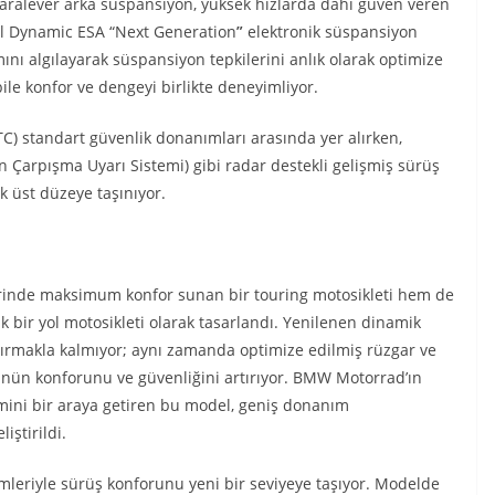
 Paralever arka süspansiyon, yüksek hızlarda dahi güven veren
nel Dynamic ESA “Next Generation
”
elektronik süspansiyon
ını algılayarak süspansiyon tepkilerini anlık olarak optimize
ile konfor ve dengeyi birlikte deneyimliyor.
TC) standart güvenlik donanımları arasında yer alırken,
n Çarpışma Uyarı Sistemi) gibi radar destekli gelişmiş sürüş
k üst düzeye taşınıyor.
inde maksimum konfor sunan bir touring motosikleti hem de
ik bir yol motosikleti olarak tasarlandı. Yenilenen dinamik
ndırmakla kalmıyor; aynı zamanda optimize edilmiş rüzgar ve
ünün konforunu ve güvenliğini artırıyor. BMW Motorrad’ın
imini bir araya getiren bu model, geniş donanım
iştirildi.
leriyle sürüş konforunu yeni bir seviyeye taşıyor. Modelde