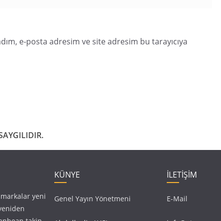
dım, e-posta adresim ve site adresim bu tarayıcıya
AYGILIDIR.
KÜNYE
İLETİŞİM
, markalar yeni
Genel Yayın Yönetmeni
E-Mail
 yeniden
anbean takip