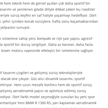
k hem teknik hem de görsel açıdan çok daha sportif bir
 tasarımı ve yenilenen gövde diliyle dikkat çeken bu roadster
eriyle sürüş keyfini en saf haliyle yaşatmayı hedefliyor. Dört
R, şehir içinden kıvrak sürüşlere, hafta sonu kaçamaklarından
 yelpazesi sunuyor.
istemine sahip yeni, kompakt ve rijit şasi yapısı, agresif
 sportif bir duruş sergiliyor. Daha az karoser, daha fazla
lü boxer motoru sayesinde etkileyici bir ivmelenme sağlıyor.
tasarım çizgileri ve gelişmiş sürüş teknolojileriyle
 olarak öne çıkıyor. Göz alıcı dinamik tasarımı, sportif
ssettiriyor. Hem uzun mesafe konforu hem de sportif sürüş
gelişmiş aerodinamik yapısı ve optimize edilmiş sürüş
dediyor. Dört farklı model seçeneğiyle sunulan bu yeni spor
 harmanlıyor.Yeni BMW R 1300 RS, yarı kaplamalı aerodinamik