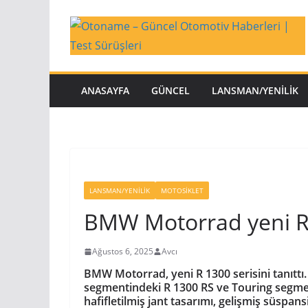
Skip
to
content
ANASAYFA
GÜNCEL
LANSMAN/YENILIK
LANSMAN/YENILIK
MOTOSIKLET
BMW Motorrad yeni R 1
Ağustos 6, 2025
Avcı
BMW Motorrad, yeni R 1300 serisini tanıtt
segmentindeki R 1300 RS ve Touring segmenti
hafifletilmiş jant tasarımı, gelişmiş süspan