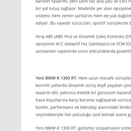
karoser tasarımı, yeni çelik sac ana şasi ve EVO
bir yol tutuş sağlıyor. Modelde yer alan opsiyo
sistemi, hem zemin şartlarını hem de yük dağılım
ediyor. Bu sayede sürücüler, sportif sürüşlerde b
Viraj ABS (ABS Pro) ve Dinamik Çekiş Kontrolü (D
opsiyonel ACC (Adaptif Hız Sabitleyici) ve FCW (Ö
asistanları sayesinde uzun yolculuklarda güvenli
Yeni BMW R 1300 RT:
Hem uzun mesafe sürüşler
kıvrımlı yollarda dinamik sürüş keyfi yaşatan çev
tasarım dili, yalnızca estetik bir görünüm kaza
hava koşullarına karşı koruma sağlayarak sürüc
konfor, performans ve teknoloji alanındaki birik
seçenekleriyle her yolculuğu özel kılmak üzere gel
Yeni BMW R 1300 RT, gelişmiş süspansiyon sistem