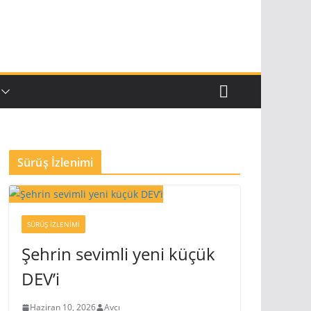
Sürüş İzlenimi
SÜRÜŞ İZLENIMI
Şehrin sevimli yeni küçük
DEV’i
Haziran 10, 2026
Avcı