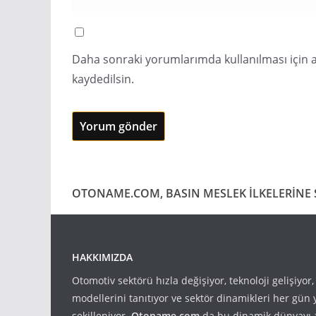
Daha sonraki yorumlarımda kullanılması için a
kaydedilsin.
OTONAME.COM, BASIN MESLEK İLKELERİNE S
HAKKIMIZDA
Otomotiv sektörü hızla değişiyor, teknoloji gelişiyor
modellerini tanıtıyor ve sektör dinamikleri her gün
şekilleniyor.
Otoname.com
da bu dinamik dünyayı 