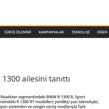
SÜRÜŞ İZLENIMI
KAMPANYALAR
TEKNOLOJI
DİĞER
300 ailesini tanıttı
ı. Roadster segmentindeki BMW R 1300 R, Sport
ndeki R 1300 RT modelleri; yenilikçi şasi teknolojisi,
siyon sistemleri ve zengin sürüş modlarıyla fark