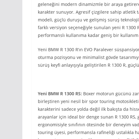
geleneğini modern dinamizmle bir araya getirere
karakter sunuyor. Agresif çizgilere sahip atletik
modeli, güçlü duruşu ve gelişmiş sürüş teknolojil
farklı versiyon seçeneğiyle sunulan yeni R 1300 
performanslı kullanıma kadar geniş bir kullanım
Yeni BMW R 1300 R’ın EVO Paralever süspansiyon s
oturma pozisyonu ve minimalist gövde tasarımıyla
sürüş keyfi anlayışıyla geliştirilen R 1300 R, güç
Yeni BMW R 1300 RS:
Boxer motorun gücünü zarif 
birleştiren yeni nesil bir spor touring motosikleti
karakterini sadece yolda değil ilk bakışta da hi
arayanlar için ideal bir denge sunan R 1300 RS, 
ergonomisiyle sınıfının ötesinde bir deneyim va
touring üyesi, performansla rafineliği ustalıkla