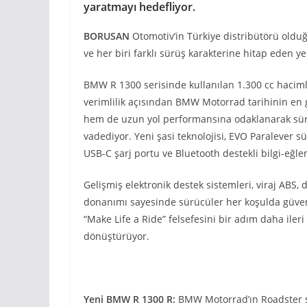
yaratmayı hedefliyor.
BORUSAN
Otomotiv’in Türkiye distribütörü old
ve her biri farklı sürüş karakterine hitap eden y
BMW R 1300 serisinde kullanılan 1.300 cc haciml
verimlilik açısından BMW Motorrad tarihinin en 
hem de uzun yol performansına odaklanarak sürü
vadediyor. Yeni şasi teknolojisi, EVO Paralever 
USB-C şarj portu ve Bluetooth destekli bilgi-eğl
Gelişmiş elektronik destek sistemleri, viraj ABS,
donanımı sayesinde sürücüler her koşulda güven
“Make Life a Ride” felsefesini bir adım daha ileri
dönüştürüyor.
Yeni BMW R 1300 R:
BMW Motorrad’ın Roadster 