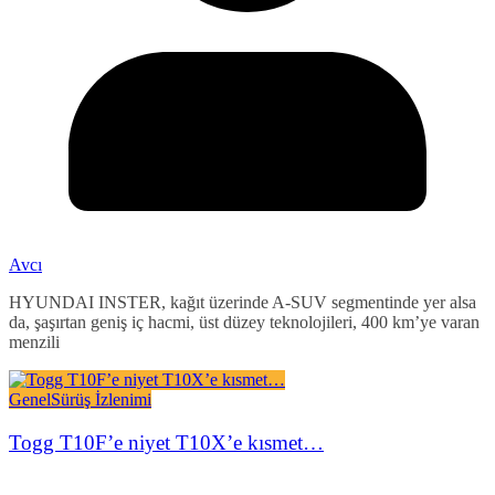
Avcı
HYUNDAI INSTER, kağıt üzerinde A-SUV segmentinde yer alsa
da, şaşırtan geniş iç hacmi, üst düzey teknolojileri, 400 km’ye varan
menzili
Genel
Sürüş İzlenimi
Togg T10F’e niyet T10X’e kısmet…