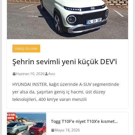
SÜRÜŞ İZLENIMI
Şehrin sevimli yeni küçük DEV’i
Haziran 10, 2026
Avcı
HYUNDAI INSTER, kağıt üzerinde A-SUV segmentinde
yer alsa da, şaşırtan geniş iç hacmi, üst düzey
teknolojileri, 400 km’ye varan menzili
Togg T10F’e niyet T10X’e kısmet…
Mayıs 18, 2026