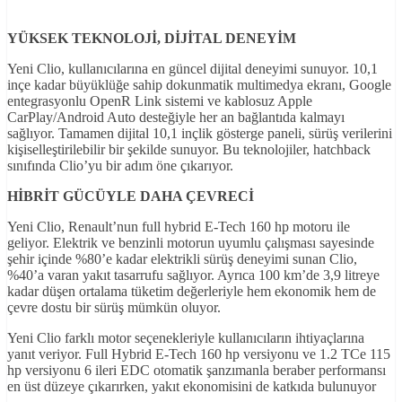
YÜKSEK TEKNOLOJ
İ, D
İJ
İTAL DENEY
İM
Yeni Clio, kullanıcılarına en güncel dijital deneyimi sunuyor. 10,1
inçe kadar büyüklüğe sahip dokunmatik multimedya ekranı, Google
entegrasyonlu OpenR Link sistemi ve kablosuz Apple
CarPlay/Android Auto desteğiyle her an bağlantıda kalmayı
sağlıyor. Tamamen dijital 10,1 inçlik gösterge paneli, sürüş verilerini
kişiselleştirilebilir bir şekilde sunuyor. Bu teknolojiler, hatchback
sınıfında Clio’yu bir adım öne çıkarıyor.
H
İBR
İT GÜCÜYLE DAHA ÇEVREC
İ
Yeni Clio, Renault’nun full hybrid E-Tech 160 hp motoru ile
geliyor. Elektrik ve benzinli motorun uyumlu çalışması sayesinde
şehir içinde %80’e kadar elektrikli sürüş deneyimi sunan Clio,
%40’a varan yakıt tasarrufu sağlıyor. Ayrıca 100 km’de 3,9 litreye
kadar düşen ortalama tüketim değerleriyle hem ekonomik hem de
çevre dostu bir sürüş mümkün oluyor.
Yeni Clio farklı motor seçenekleriyle kullanıcıların ihtiyaçlarına
yanıt veriyor. Full Hybrid E-Tech 160 hp versiyonu ve 1.2 TCe 115
hp versiyonu 6 ileri EDC otomatik şanzımanla beraber performansı
en üst düzeye çıkarırken, yakıt ekonomisini de katkıda bulunuyor