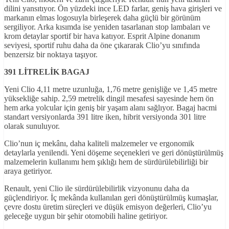
dilini yansıtıyor. Ön yüzdeki ince LED farlar, geniş hava girişleri ve
markanın elmas logosuyla birleşerek daha güçlü bir görünüm
sergiliyor. Arka kısımda ise yeniden tasarlanan stop lambaları ve
krom detaylar sportif bir hava katıyor. Esprit Alpine donanım
seviyesi, sportif ruhu daha da öne çıkararak Clio’yu sınıfında
benzersiz bir noktaya taşıyor.
391 LİTRELİK BAGAJ
Yeni Clio 4,11 metre uzunluğa, 1,76 metre genişliğe ve 1,45 metre
yüksekliğe sahip. 2,59 metrelik dingil mesafesi sayesinde hem ön
hem arka yolcular için geniş bir yaşam alanı sağlıyor. Bagaj hacmi
standart versiyonlarda 391 litre iken, hibrit versiyonda 301 litre
olarak sunuluyor.
Clio’nun iç mekânı, daha kaliteli malzemeler ve ergonomik
detaylarla yenilendi. Yeni döşeme seçenekleri ve geri dönüştürülmüş
malzemelerin kullanımı hem şıklığı hem de sürdürülebilirliği bir
araya getiriyor.
Renault, yeni Clio ile sürdürülebilirlik vizyonunu daha da
güçlendiriyor. İç mekânda kullanılan geri dönüştürülmüş kumaşlar,
çevre dostu üretim süreçleri ve düşük emisyon değerleri, Clio’yu
geleceğe uygun bir şehir otomobili haline getiriyor.