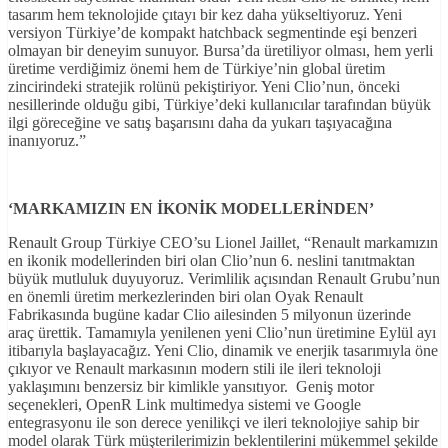
tasarım hem teknolojide çıtayı bir kez daha yükseltiyoruz. Yeni
versiyon Türkiye’de kompakt hatchback segmentinde eşi benzeri
olmayan bir deneyim sunuyor. Bursa’da üretiliyor olması, hem yerli
üretime verdiğimiz önemi hem de Türkiye’nin global üretim
zincirindeki stratejik rolünü pekiştiriyor. Yeni Clio’nun, önceki
nesillerinde olduğu gibi, Türkiye’deki kullanıcılar tarafından büyük
ilgi göreceğine ve satış başarısını daha da yukarı taşıyacağına
inanıyoruz.”
‘MARKAMIZIN EN İKONİK MODELLERİNDEN’
Renault Group Türkiye CEO’su Lionel Jaillet, “Renault markamızın
en ikonik modellerinden biri olan Clio’nun 6. neslini tanıtmaktan
büyük mutluluk duyuyoruz. Verimlilik açısından Renault Grubu’nun
en önemli üretim merkezlerinden biri olan Oyak Renault
Fabrikasında bugüne kadar Clio ailesinden 5 milyonun üzerinde
araç ürettik. Tamamıyla yenilenen yeni Clio’nun üretimine Eylül ayı
itibarıyla başlayacağız. Yeni Clio, dinamik ve enerjik tasarımıyla öne
çıkıyor ve Renault markasının modern stili ile ileri teknoloji
yaklaşımını benzersiz bir kimlikle yansıtıyor. Geniş motor
seçenekleri, OpenR Link multimedya sistemi ve Google
entegrasyonu ile son derece yenilikçi ve ileri teknolojiye sahip bir
model olarak Türk müşterilerimizin beklentilerini mükemmel şekilde