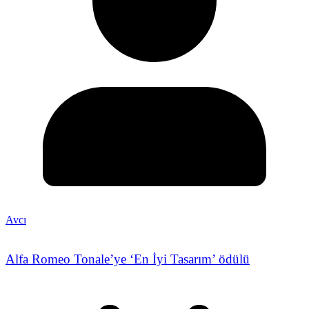
Avcı
Alfa Romeo Tonale’ye ‘En İyi Tasarım’ ödülü