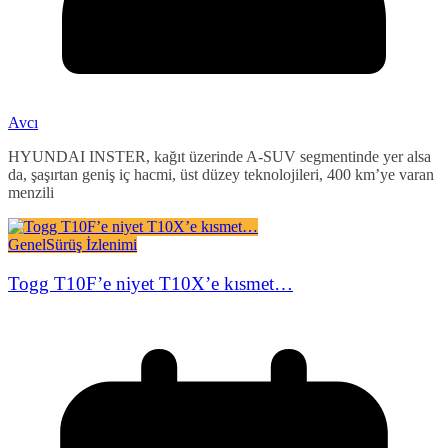
Avcı
HYUNDAI INSTER, kağıt üzerinde A-SUV segmentinde yer alsa
da, şaşırtan geniş iç hacmi, üst düzey teknolojileri, 400 km’ye varan
menzili
Genel
Sürüş İzlenimi
Togg T10F’e niyet T10X’e kısmet…