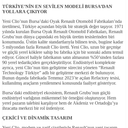
TÜRK
İYE’N
İN EN SEV
İLEN MODEL
İ BURSA’DAN
YOLLARA
ÇIKIYOR
Yeni Clio’nun Bursa’daki Oyak Renault Otomobil Fabrikaları’nda
üretilmesi, Türkiye açısından büyük bir stratejik değer taşıyor. 1971
yılında kurulan Bursa Oyak Renault Otomobil Fabrikaları, Renault
Grubu’nun dünya çapındaki en büyük üretim tesislerinden biri
konumunda. Üstün kalite standartlarıyla bilinen tesis, bugüne kadar
5 milyondan fazla Renault Clio üretti. Yeni Clio, uzun bir geçmişe
ve güçlü yerel köklere sahip bu fabrika için bir sonraki adımı temsil
ediyor. Güncel haliyle fabrikanın satın almasının %50’sinden fazlası
90 yerel tedarikçiden gerçekleştiriliyor. Endüstriyel komplekste
ayrıca, yeni Clio’nun tüm geliştirme sürecini yöneten “Renault
Technology Türkiye” adlı bir geliştirme merkezi de bulunuyor.
Bunun dışında fabrikada Temmuz 2023’te açılan Refactory tesisi,
kullanılmış araçların yenilenmesi konusunda faaliyet gösteriyor.
Bursa’daki endüstriyel ekosistem, Renault Grubu’nun güçlü
endüstriyel varlığının mükemmel bir örneğini oluşturuyor. Hem
yerel pazarın talebini karşılıyor hem de Akdeniz ve Ortadoğu’ya
ihracatta merkezi bir rol üstleniyor.
ÇEK
İC
İ VE D
İNAM
İK TASARIM
Yeni Clio, modern ve zarif çizgileriyle Renault’nun yeni tasarım