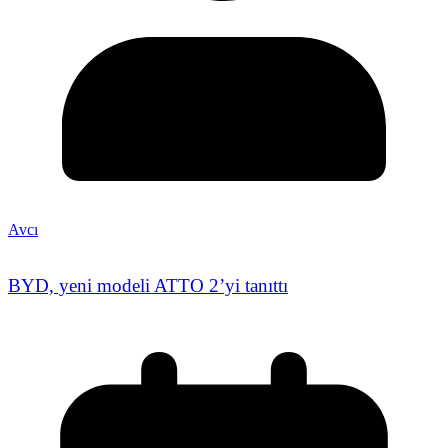
Avcı
BYD, yeni modeli ATTO 2’yi tanıttı