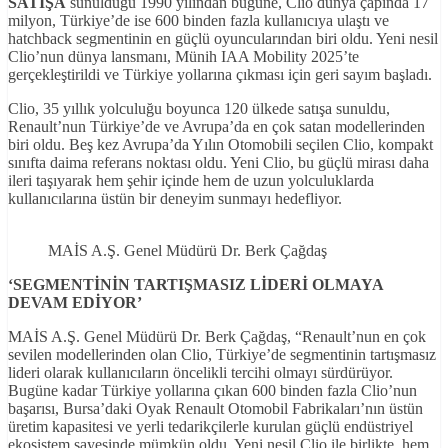
SATIŞA
sunulduğu 1990 yılından bugüne, Clio dünya çapında 17
milyon, Türkiye’de ise 600 binden fazla kullanıcıya ulaştı ve
hatchback segmentinin en güçlü oyuncularından biri oldu. Yeni nesil
Clio’nun dünya lansmanı, Münih IAA Mobility 2025’te
gerçekleştirildi ve Türkiye yollarına çıkması için geri sayım başladı.
Clio, 35 yıllık yolculuğu boyunca 120 ülkede satışa sunuldu,
Renault’nun Türkiye’de ve Avrupa’da en çok satan modellerinden
biri oldu. Beş kez Avrupa’da Yılın Otomobili seçilen Clio, kompakt
sınıfta daima referans noktası oldu. Yeni Clio, bu güçlü mirası daha
ileri taşıyarak hem şehir içinde hem de uzun yolculuklarda
kullanıcılarına üstün bir deneyim sunmayı hedefliyor.
MAİS A.Ş. Genel Müdürü Dr. Berk Çağdaş
‘SEGMENTİNİN TARTIŞMASIZ LİDERİ OLMAYA
DEVAM EDİYOR’
MAİS A.Ş. Genel Müdürü Dr. Berk Çağdaş, “Renault’nun en çok
sevilen modellerinden olan Clio, Türkiye’de segmentinin tartışmasız
lideri olarak kullanıcıların öncelikli tercihi olmayı sürdürüyor.
Bugüne kadar Türkiye yollarına çıkan 600 binden fazla Clio’nun
başarısı, Bursa’daki Oyak Renault Otomobil Fabrikaları’nın üstün
üretim kapasitesi ve yerli tedarikçilerle kurulan güçlü endüstriyel
ekosistem sayesinde mümkün oldu. Yeni nesil Clio ile birlikte, hem