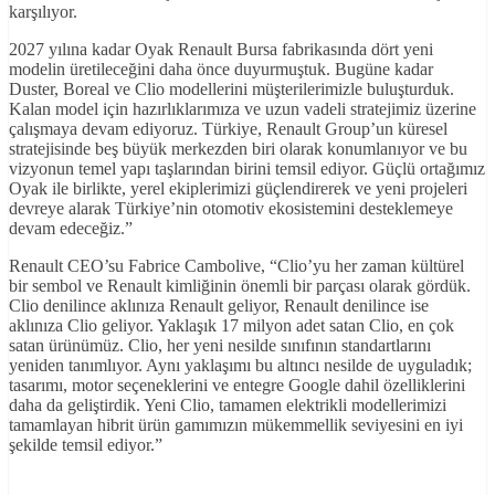
karşılıyor.
2027 yılına kadar Oyak Renault Bursa fabrikasında dört yeni
modelin üretileceğini daha önce duyurmuştuk. Bugüne kadar
Duster, Boreal ve Clio modellerini müşterilerimizle buluşturduk.
Kalan model için hazırlıklarımıza ve uzun vadeli stratejimiz üzerine
çalışmaya devam ediyoruz. Türkiye, Renault Group’un küresel
stratejisinde beş büyük merkezden biri olarak konumlanıyor ve bu
vizyonun temel yapı taşlarından birini temsil ediyor. Güçlü ortağımız
Oyak ile birlikte, yerel ekiplerimizi güçlendirerek ve yeni projeleri
devreye alarak Türkiye’nin otomotiv ekosistemini desteklemeye
devam edeceğiz.”
Renault CEO’su Fabrice Cambolive, “Clio’yu her zaman kültürel
bir sembol ve Renault kimliğinin önemli bir parçası olarak gördük.
Clio denilince aklınıza Renault geliyor, Renault denilince ise
aklınıza Clio geliyor. Yaklaşık 17 milyon adet satan Clio, en çok
satan ürünümüz. Clio, her yeni nesilde sınıfının standartlarını
yeniden tanımlıyor. Aynı yaklaşımı bu altıncı nesilde de uyguladık;
tasarımı, motor seçeneklerini ve entegre Google dahil özelliklerini
daha da geliştirdik. Yeni Clio, tamamen elektrikli modellerimizi
tamamlayan hibrit ürün gamımızın mükemmellik seviyesini en iyi
şekilde temsil ediyor.”