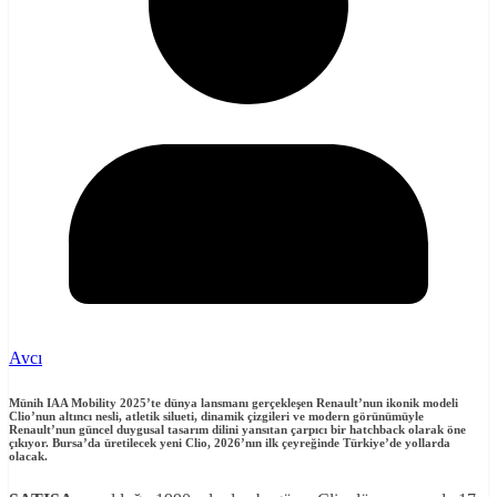
Avcı
Münih IAA Mobility 2025’te
dünya lansmanı gerçekleşen Renault’nun ikonik modeli
Clio’nun altıncı nesli
, atletik silueti, dinamik çizgileri ve modern görünümüyle
Renault’nun güncel duygusal tasarım dilini yansıtan çarpıcı bir hatchback olarak öne
çıkıyor.
Bursa’da üretilecek yeni Clio, 2026’nın ilk çeyreğinde Türkiye’de yollarda
olacak.