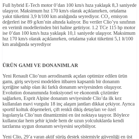
Full hybrid E-Tech motor 0’dan 100 km/s hıza yaklaşık 8,3 saniyede
ulaşıyor. Maksimum hız 170 km/s olarak açıklanırken, ortalama
yakıt tüketimi 3,9 lt/100 km aralığında seyrediyor. CO₂ emisyon
değerleri ise 89 g/km’nin altında kalıyor. Bu veriler Clio’yu sınıfının
en verimli modellerinden biri haline getiriyor. 1.2 TCe 115 hp motor
ise 0’dan 100 km/s hıza yaklaşık 10,1 saniyede ulaşıyor. Maksimum
hız 170 km/s olarak açıklanırken, ortalama yakıt tüketimi 5,1 lt/100
km aralığında seyrediyor
ÜRÜN GAMI VE DONANIMLAR
Yeni Renault Clio’nun aerodinamik açıdan optimize edilen ürün
gamı, giriş seviyesi modelden itibaren kapsamlı bir donanım
içeriğine sahip olan iki farklı donanım seviyesinden oluşuyor.
Evolution donanımında fonksiyonel ve ekonomik çözümler
sağlarken, Esprit Alpine donanım seviyesinde Clio’da ilk kez
kullanılan mavi vurgulu 18 inç alaşım jantları dikkat çekiyor. Ayrıca
sportif koltuk döşemeleri, çift renkli dikiş detayları ve özel
logolarıyla Clio’nun dinamizmini en üst noktaya taşıyor. Böylece
kullanıcılar hem şehir içinde hem de uzun yolculuklarda kendi
tarzlarına uygun donanım seviyesini seçebiliyor.
Yeni Clio, 29’a varan aktif sürüş destek sistemiyle güvenliği en üst