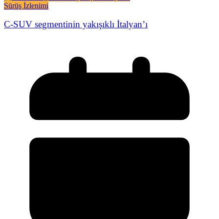
Sürüş İzlenimi
C-SUV segmentinin yakışıklı İtalyan’ı