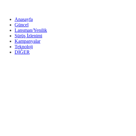
Anasayfa
Güncel
Lansman/Yenilik
Sürüş İzlenimi
Kampanyalar
Teknoloji
DİĞER