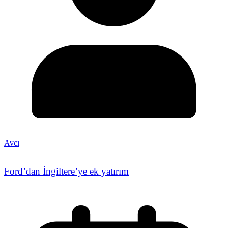
Avcı
Ford’dan İngiltere’ye ek yatırım