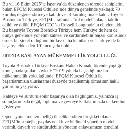
Bu yıl 16 Ekim 2025’te İspanya’da düzenlenen törende sahiplerini
bulan EFQM Küresel Ödülleri’nde dünya genelinde yaklaşık 70
kuruluş değerlendirmeye katıldı ve 14 kuruluş finale kaldı. Toyota
Boshouku Türkiye, EFQM tarafından “rol model” olarak takdir
edildi ve ödülü EFQM CEO’su Russell Longmuir’in elinden aldı.
Bu başarıyla Toyota Boshoku Türkiye hem Türkiye’de hem de
dünya genelinde yönetim kalitesi ve sürdürülebilir başarı konusunda
örnek bir şirket olduğunu bir kez daha kanıtladı ve Türkiye’de bu
başarıyı elde eden 10’uncu şirket oldu.
2019’DA BAŞLAYAN MÜKEMMELLİK YOLCULUĞU
Toyota Boshoku Türkiye Başkanı Hakan Konak, törende yaptığı
konuşmada şunları söyledi: “2019 yılında başladığımız bu
mükemmellik yolculuğunda, EFQM Küresel Ödülü ile
başarılarımızın uluslararası düzeyde tescillenmiş olmasının haklı
gururunu yaşıyoruz.
Kaliteye ve sürdürülebilir başarıya olan bağlılığımız, yalnızca iş
sonuçlarımızda değil; topluma ve çevreye katkılarımızda da kendini
gösteriyor.
Operasyonel mükemmelliği önceliklendiren bir şirket olarak
EFQM’in stratejik, paydaş odaklı ve bütüncül yönetim modeli;
verimli, duyarlı ve sürdürülebilir yönetim anlayışımızın temelini