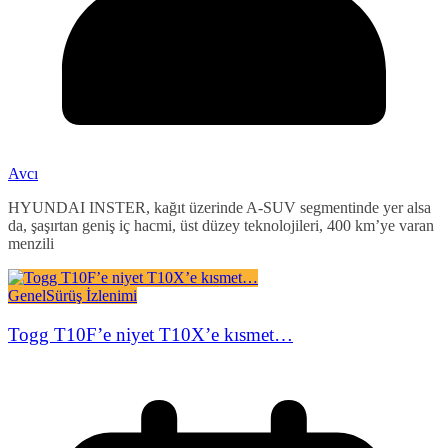
Avcı
HYUNDAI INSTER, kağıt üzerinde A-SUV segmentinde yer alsa
da, şaşırtan geniş iç hacmi, üst düzey teknolojileri, 400 km’ye varan
menzili
Genel
Sürüş İzlenimi
Togg T10F’e niyet T10X’e kısmet…