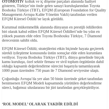
OTOMOT
İV
koltuk ve iç döşeme parçaları alanında faaliyet
gösteren, Türkiye’nin önde gelen sanayi kuruluşlarından Toyota
Boshoku Türkiye (TBT), EFQM (European Foundation for Quality
Management-Avrupa Kalite Yönetim Vakfı) tarafından verilen
EFQM Küresel Ödülü’ne layık görüldü.
Kurumsal mükemmellik alanında dünyanın en prestijli ödüllerden
biri olarak kabul edilen EFQM Küresel Ödülleri’nde bu yılın en
yüksek puanını elde eden Toyota Boshouku Türkiye, 7 Diamond
derecesinin sahibi oldu.
EFQM Küresel Ödülü; stratejilerini etkin biçimde hayata geçirerek
sürekli iyileştirme konusunda üstün sonuçlar elde eden kurumlara
veriliyor. Toyota Boshoku Türkiye (TBT), dünya genelinde birçok
kamu kuruluşu, özel sektör firması ve sivil toplum örgütünün dahil
olduğu kapsamlı değerlendirme sürecini başarıyla tamamlayarak
1000 puan üzerinden 750 puan ile 7 Diamond seviyesine ulaştı.
Çoğunluğu Avrupa’da yer alan 50 binin üzerinde şirket tarafından
benimsenen EFQM Modeli kapsamında yürütülen değerlendirme
süreci, bağımsız uluslararası bir jüri tarafından gerçekleştiriliyor.
‘ROL MODEL’ OLARAK TAKDİR EDİLDİ