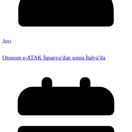
Avcı
Otonom e-ATAK İspanya’dan sonra İtalya’da