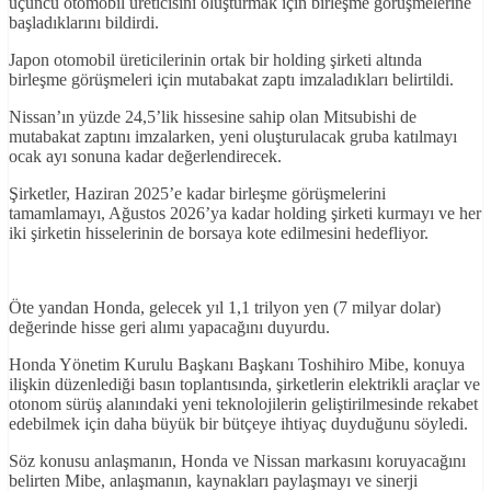
üçüncü otomobil üreticisini oluşturmak için birleşme görüşmelerine
başladıklarını bildirdi.
Japon otomobil üreticilerinin ortak bir holding şirketi altında
birleşme görüşmeleri için mutabakat zaptı imzaladıkları belirtildi.
Nissan’ın yüzde 24,5’lik hissesine sahip olan Mitsubishi de
mutabakat zaptını imzalarken, yeni oluşturulacak gruba katılmayı
ocak ayı sonuna kadar değerlendirecek.
Şirketler, Haziran 2025’e kadar birleşme görüşmelerini
tamamlamayı, Ağustos 2026’ya kadar holding şirketi kurmayı ve her
iki şirketin hisselerinin de borsaya kote edilmesini hedefliyor.
Öte yandan Honda, gelecek yıl 1,1 trilyon yen (7 milyar dolar)
değerinde hisse geri alımı yapacağını duyurdu.
Honda Yönetim Kurulu Başkanı Başkanı Toshihiro Mibe, konuya
ilişkin düzenlediği basın toplantısında, şirketlerin elektrikli araçlar ve
otonom sürüş alanındaki yeni teknolojilerin geliştirilmesinde rekabet
edebilmek için daha büyük bir bütçeye ihtiyaç duyduğunu söyledi.
Söz konusu anlaşmanın, Honda ve Nissan markasını koruyacağını
belirten Mibe, anlaşmanın, kaynakları paylaşmayı ve sinerji