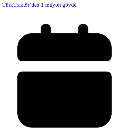
TürkTraktör’den 1 milyon gövde