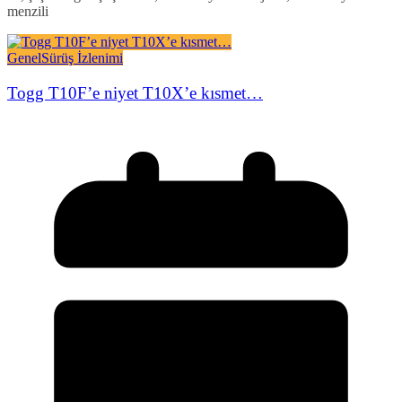
menzili
Genel
Sürüş İzlenimi
Togg T10F’e niyet T10X’e kısmet…