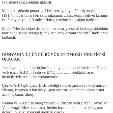
sağlamayı amaçladığını aktardı.
Mibe, iki şirketin potansiyel birleşme yoluyla 30 trilyon yenlik
(191,4 milyar dolar) bir satış rakamına ulaşacağını, faaliyet karının
ise 3 trilyon yen (19 milyar dolar) üzerine çıkacağını ifade etti.
Mibe, “Her iki şirket de kendi markalarıyla ortak holding şirketinin
tamamına sahip olduğu iştirakler olarak devam edecek.” ifadelerini
kullandı.
DÜNYANIN ÜÇÜNCÜ BÜYÜK OTOMOB
İL ÜRET
İC
İS
İ
OLACAK
Japonya’nın ikinci ve üçüncü en büyük otomobil üreticileri Honda
ve Nissan, ABD’li Tesla ve BYD gibi Çinli elektrikli araç
üreticileriyle rekabette zorlanıyordu.
Çin ve ABD gibi pazarlarda istediği satış başarısını yakalayamayan
Nissan, kasımda 9 bin kişiyi işten çıkarma ve üretim kapasitesini
azaltma kararı almıştı.
Honda ve Nissan’ın birleşmesiyle kurulacak yeni şirket, Toyota ve
Volkswagen’den sonra araç üretim hacmi bakımından dünyanın
üçüncü büyük otomobil üreticisi olacak.