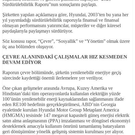
Sürdürülebilirlik Raporu”nun sonuçlarını paylaştı.
Şirketten yapılan açıklamaya göre, Hyundai, 2003’ten bu yana her
yıl yayımladığı sürdürülebilirlik raporuyla finansal ve finansal
olmayan performansını yatırımcılar, müşteriler ve diğer küresel
paydaşlarıyla paylaşmayı sürdürüyor.
Söz konusu rapor, “Çevre”, “Sosyallik” ve “Yönetim” olmak üzere
üç ana bölümden oluşuyor.
ÇEVRE ALANINDAKİ ÇALIŞMALAR HIZ KESMEDEN
DEVAM EDİYOR
Raporun çevre bölümünde, şirketin yenilenebilir enerjiye geçiş
sürecinde kaydettiği önemli ilerlemelere yer veriliyor.
Öne çıkan gelişmeler arasında Avrupa, Kuzey Amerika ve
Hindistan’daki tüm operasyonlarda kullanılan elektriğin yüzde
100’ünün yenilenebilir enerji kaynaklarından sağlanmasını ifade
eden RE100 hedefinin gerçekleştirilmesi, ABD’nin Georgia
eyaletinde kurulan Hyundai Motor Group Metaplant America
(HMGMA) tesisinde 147 megavat kapasiteli güneş enerjisi elektrik
satın alma anlaşmasının (PPA) imzalanması ve döngüsel ekonomiyi
desteklemek amacıyla kullanım ömrünü tamamlamış bataryaların
geri dönüşümüne yönelik gelişmiş sistemin kurulması yer alıyor.