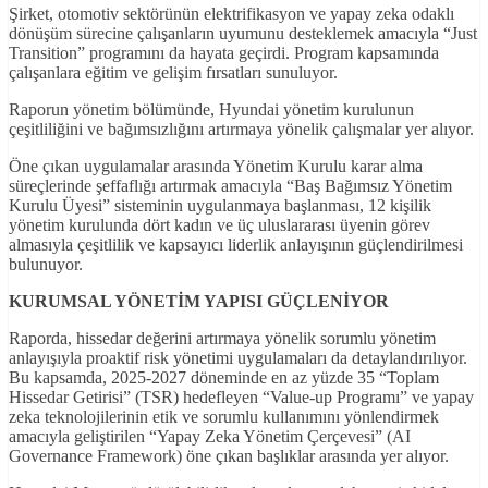
Şirket, otomotiv sektörünün elektrifikasyon ve yapay zeka odaklı
dönüşüm sürecine çalışanların uyumunu desteklemek amacıyla “Just
Transition” programını da hayata geçirdi. Program kapsamında
çalışanlara eğitim ve gelişim fırsatları sunuluyor.
Raporun yönetim bölümünde, Hyundai yönetim kurulunun
çeşitliliğini ve bağımsızlığını artırmaya yönelik çalışmalar yer alıyor.
Öne çıkan uygulamalar arasında Yönetim Kurulu karar alma
süreçlerinde şeffaflığı artırmak amacıyla “Baş Bağımsız Yönetim
Kurulu Üyesi” sisteminin uygulanmaya başlanması, 12 kişilik
yönetim kurulunda dört kadın ve üç uluslararası üyenin görev
almasıyla çeşitlilik ve kapsayıcı liderlik anlayışının güçlendirilmesi
bulunuyor.
KURUMSAL YÖNETİM YAPISI GÜÇLENİYOR
Raporda, hissedar değerini artırmaya yönelik sorumlu yönetim
anlayışıyla proaktif risk yönetimi uygulamaları da detaylandırılıyor.
Bu kapsamda, 2025-2027 döneminde en az yüzde 35 “Toplam
Hissedar Getirisi” (TSR) hedefleyen “Value-up Programı” ve yapay
zeka teknolojilerinin etik ve sorumlu kullanımını yönlendirmek
amacıyla geliştirilen “Yapay Zeka Yönetim Çerçevesi” (AI
Governance Framework) öne çıkan başlıklar arasında yer alıyor.