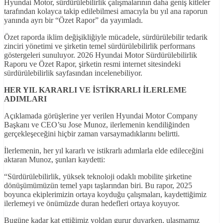
Hyundai Motor, sürdürülebilirlik çalışmalarının daha geniş kitleler
tarafından kolayca takip edilebilmesi amacıyla bu yıl ana raporun
yanında ayrı bir “Özet Rapor” da yayımladı.
Özet raporda iklim değişikliğiyle mücadele, sürdürülebilir tedarik
zinciri yönetimi ve şirketin temel sürdürülebilirlik performans
göstergeleri sunuluyor. 2026 Hyundai Motor Sürdürülebilirlik
Raporu ve Özet Rapor, şirketin resmi internet sitesindeki
sürdürülebilirlik sayfasından incelenebiliyor.
HER YIL KARARLI VE İSTİKRARLI İLERLEME
ADIMLARI
Açıklamada görüşlerine yer verilen Hyundai Motor Company
Başkanı ve CEO’su Jose Munoz, ilerlemenin kendiliğinden
gerçekleşeceğini hiçbir zaman varsaymadıklarını belirtti.
İlerlemenin, her yıl kararlı ve istikrarlı adımlarla elde edileceğini
aktaran Munoz, şunları kaydetti:
“Sürdürülebilirlik, yüksek teknoloji odaklı mobilite şirketine
dönüşümümüzün temel yapı taşlarından biri. Bu rapor, 2025
boyunca ekiplerimizin ortaya koyduğu çalışmaları, kaydettiğimiz
ilerlemeyi ve önümüzde duran hedefleri ortaya koyuyor.
Bugüne kadar kat ettiğimiz yoldan gurur duyarken, ulaşmamız