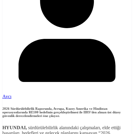
Avcı
2026 Sürdürülebilirlik Raporu
nda, Avrupa, Kuzey Amerika ve Hindistan
operasyonlarında RE100 hedefinin gerçekleştirilmesi ile IIHS’den alınan üst düzey
güvenlik derecelendirmeleri öne çıkıyor.
HYUNDAI,
sürdürülebilirlik alanındaki çalışmaları, elde ettiği
başarıları, hedefleri ve gelecek planlarını kapsayan “2026