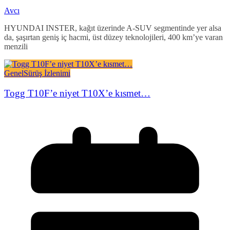
Avcı
HYUNDAI INSTER, kağıt üzerinde A-SUV segmentinde yer alsa
da, şaşırtan geniş iç hacmi, üst düzey teknolojileri, 400 km’ye varan
menzili
Genel
Sürüş İzlenimi
Togg T10F’e niyet T10X’e kısmet…