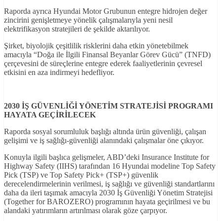
Raporda ayrıca Hyundai Motor Grubunun entegre hidrojen değer
zincirini genişletmeye yönelik çalışmalarıyla yeni nesil
elektrifikasyon stratejileri de şekilde aktarılıyor.
Şirket, biyolojik çeşitlilik risklerini daha etkin yönetebilmek
amacıyla “Doğa ile İlgili Finansal Beyanlar Görev Gücü” (TNFD)
çerçevesini de süreçlerine entegre ederek faaliyetlerinin çevresel
etkisini en aza indirmeyi hedefliyor.
2030 İŞ GÜVENL
İĞ
İ YÖNET
İM STRATEJ
İS
İ PROGRAMI
HAYATA GEÇ
İR
İLECEK
Raporda sosyal sorumluluk başlığı altında ürün güvenliği, çalışan
gelişimi ve iş sağlığı-güvenliği alanındaki çalışmalar öne çıkıyor.
Konuyla ilgili başlıca gelişmeler, ABD’deki Insurance Institute for
Highway Safety (IIHS) tarafından 16 Hyundai modeline Top Safety
Pick (TSP) ve Top Safety Pick+ (TSP+) güvenlik
derecelendirmelerinin verilmesi, iş sağlığı ve güvenliği standartlarını
daha da ileri taşımak amacıyla 2030 İş Güvenliği Yönetim Stratejisi
(Together for BAROZERO) programının hayata geçirilmesi ve bu
alandaki yatırımların artırılması olarak göze çarpıyor.