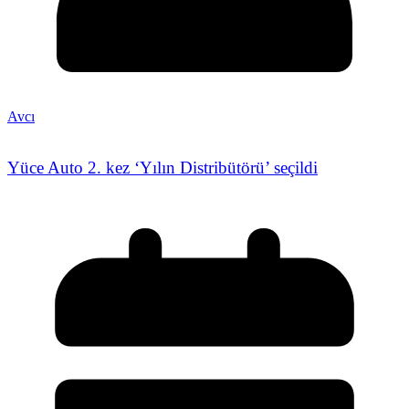
Avcı
Yüce Auto 2. kez ‘Yılın Distribütörü’ seçildi