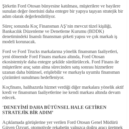
Şirketin Ford Otosan bünyesine katılması, müşterilere ve bayilere
sunulan değer önerisini daha entegre bir yapıya taşıyan stratejik bir
adım olarak değerlendiriliyor.
Süreç sonunda Koç Finansman AŞ’nin mevcut tüzel kişiliği,
Bankacılık Düzenleme ve Denetleme Kurumu (BDDK)
denetimindeki lisanslı finansman şirketi yapısı ve çok markalı iş
modeli korunacak.
Ford ve Ford Trucks markalarına yönelik finansman faaliyetleri,
yeni dönemde Ford Finans markası altında, Ford Otosan
ekosistemiyle daha entegre şekilde sürdürülecek. Ford Finans ile
müşterilere araç satın alma sürecinden satış sonrası hizmetlere
uzanan daha bütünsel, erişilebilir ve markayla uyumlu finansman
çözümleri sunulması hedefleniyor.
Koçfinans, halihazırda hizmet verdiği diğer markalara yönelik aktif
kredi ve finansman faaliyetlerine ise kendi markası altında devam
edecek.
‘
DENEY
İM
İ DAHA BÜTÜNSEL HALE GET
İREN
STRATEJ
İK B
İR ADIM
’
Açıklamada görüşlerine yer verilen Ford Otosan Genel Müdürü
Güven Özyurt, otomotivde rekabetin yalnızca doğru aracı üretmek