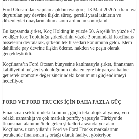
Ford Otosan’dan yapılan açıklamaya göre, 13 Mart 2026’da kamuya
duyurulan pay devrine ilişkin süreç, gerekli yasal izinlerin ve
düzenleyici onayların alınmasının ardından sonuçlandı.
Bu kapsamda şirket, Koç Holding’in yüzde 50, Arçelik’in yüzde 47
ve diğer Koç Topluluğu şirketlerinin yüzde 3 oranındaki Koçfinans
hisselerini devralarak, şirketin tek hissedarı konumuna geldi. İşlem
dahilinde pay devrine ilişkin ödeme, nakden ve peşin olarak
gerçekleştirildi.
Koçfinans’ın Ford Otosan bünyesine katılmasıyla şirket, finansman
kabiliyetini müşteri yolculuğunun daha entegre bir parçası haline
getirerek otomotiv değer zincirindeki konumunu güçlendirmeyi
hedefliyor.
FORD VE FORD TRUCKS
İÇ
İN DAHA FAZLA GÜÇ
Finansman sektöründeki konumu, güçlü teknolojik altyapısı, veri
odaklı uzmanlığı ve çok markalı portföy yapısıyla Türkiye’de
finansman alanının önde gelen şirketleri arasında yer alan
Koçfinans, uzun yıllardır Ford ve Ford Trucks markalarının
perakende finansman iş ortağı olarak faaliyet gösteriyor.