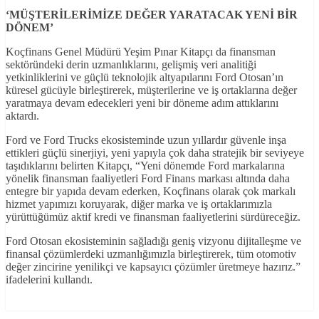
‘MÜŞTERİLERİMİZE DEĞER YARATACAK YENİ BİR
DÖNEM’
Koçfinans Genel Müdürü Yeşim Pınar Kitapçı da finansman
sektöründeki derin uzmanlıklarını, gelişmiş veri analitiği
yetkinliklerini ve güçlü teknolojik altyapılarını Ford Otosan’ın
küresel gücüyle birleştirerek, müşterilerine ve iş ortaklarına değer
yaratmaya devam edecekleri yeni bir döneme adım attıklarını
aktardı.
Ford ve Ford Trucks ekosisteminde uzun yıllardır güvenle inşa
ettikleri güçlü sinerjiyi, yeni yapıyla çok daha stratejik bir seviyeye
taşıdıklarını belirten Kitapçı, “Yeni dönemde Ford markalarına
yönelik finansman faaliyetleri Ford Finans markası altında daha
entegre bir yapıda devam ederken, Koçfinans olarak çok markalı
hizmet yapımızı koruyarak, diğer marka ve iş ortaklarımızla
yürüttüğümüz aktif kredi ve finansman faaliyetlerini sürdüreceğiz.
Ford Otosan ekosisteminin sağladığı geniş vizyonu dijitalleşme ve
finansal çözümlerdeki uzmanlığımızla birleştirerek, tüm otomotiv
değer zincirine yenilikçi ve kapsayıcı çözümler üretmeye hazırız.”
ifadelerini kullandı.