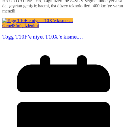
HYUNDAI INSTER, kağıt üzerinde A-SUV segmentinde yer alsa
da, şaşırtan geniş iç hacmi, üst düzey teknolojileri, 400 km’ye varan
menzili
Genel
Sürüş İzlenimi
Togg T10F’e niyet T10X’e kısmet…