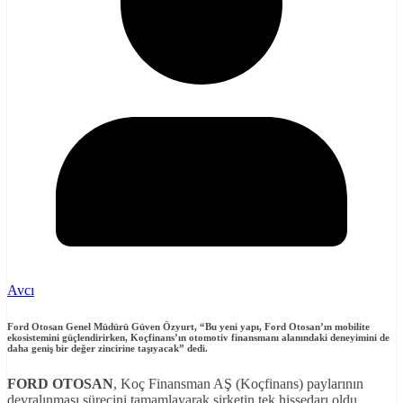
Avcı
Ford Otosan Genel Müdürü Güven Özyurt
, “Bu yeni yapı, Ford Otosan’ın mobilite
ekosistemini güçlendirirken, Koçfinans’ın otomotiv finansmanı alanındaki deneyimini de
daha geniş bir değer zincirine taşıyacak”
dedi.
FORD OTOSAN
, Koç Finansman AŞ (Koçfinans) paylarının
devralınması sürecini tamamlayarak şirketin tek hissedarı oldu.