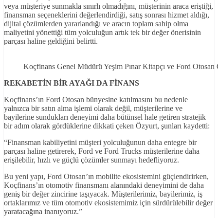
veya müşteriye sunmakla sınırlı olmadığını, müşterinin araca eriştiği,
finansman seçeneklerini değerlendirdiği, satış sonrası hizmet aldığı,
dijital çözümlerden yararlandığı ve aracın toplam sahip olma
maliyetini yönettiği tüm yolculuğun artık tek bir değer önerisinin
parçası haline geldiğini belirtti.
Koçfinans Genel Müdürü Yeşim Pınar Kitapçı ve Ford Otosan
REKABET
İN B
İR AYAĞI DA F
İNANS
Koçfinans’ın Ford Otosan bünyesine katılmasını bu nedenle
yalnızca bir satın alma işlemi olarak değil, müşterilerine ve
bayilerine sundukları deneyimi daha bütünsel hale getiren stratejik
bir adım olarak gördüklerine dikkati çeken Özyurt, şunları kaydetti:
“Finansman kabiliyetini müşteri yolculuğunun daha entegre bir
parçası haline getirerek, Ford ve Ford Trucks müşterilerine daha
erişilebilir, hızlı ve güçlü çözümler sunmayı hedefliyoruz.
Bu yeni yapı, Ford Otosan’ın mobilite ekosistemini güçlendirirken,
Koçfinans’ın otomotiv finansmanı alanındaki deneyimini de daha
geniş bir değer zincirine taşıyacak. Müşterilerimiz, bayilerimiz, iş
ortaklarımız ve tüm otomotiv ekosistemimiz için sürdürülebilir değer
yaratacağına inanıyoruz.”