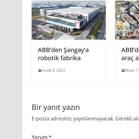
ABB’den Şangay’a
ABB’de
robotik fabrika
araç a
Aralık 8, 2022
Nisan 1
Bir yanıt yazın
E-posta adresiniz yayınlanmayacak.
Gerekli al
Yorum
*