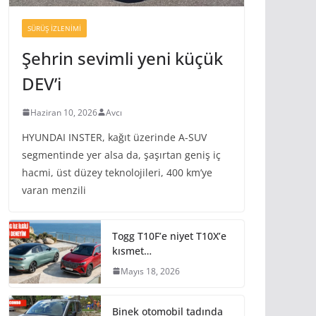
SÜRÜŞ İZLENIMI
Şehrin sevimli yeni küçük
DEV’i
Haziran 10, 2026
Avcı
HYUNDAI INSTER, kağıt üzerinde A-SUV
segmentinde yer alsa da, şaşırtan geniş iç
hacmi, üst düzey teknolojileri, 400 km’ye
varan menzili
Togg T10F’e niyet T10X’e
kısmet…
Mayıs 18, 2026
Binek otomobil tadında