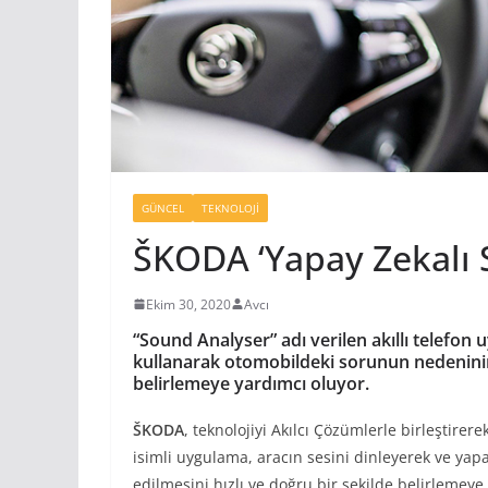
GÜNCEL
TEKNOLOJI
ŠKODA ‘Yapay Zekalı S
Ekim 30, 2020
Avcı
“Sound Analyser” adı verilen akıllı telefon
kullanarak otomobildeki sorunun nedeninin t
belirlemeye yardımcı oluyor.
ŠKODA
, teknolojiyi Akılcı Çözümlerle birleştirere
isimli uygulama, aracın sesini dinleyerek ve ya
edilmesini hızlı ve doğru bir şekilde belirlemeye