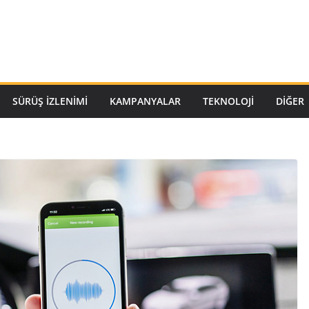
SÜRÜŞ İZLENIMI
KAMPANYALAR
TEKNOLOJI
DİĞER