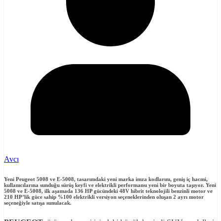
Avcı
Yeni Peugeot 5008 ve E-5008, tasarımdaki yeni marka imza kodlarını, geniş iç hacmi,
kullanıcılarına sunduğu sürüş keyfi ve elektrikli performansı yeni bir boyuta taşıyor.
Yeni
5008 ve E-5008, ilk aşamada 136 HP gücündeki 48V hibrit teknolojili benzinli motor ve
210 HP’lik güce sahip %100 elektrikli versiyon seçeneklerinden oluşan 2 ayrı motor
seçeneğiyle satışa sunulacak.