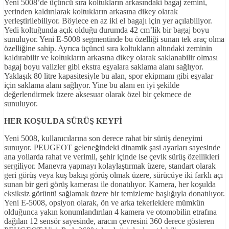
Yeni 5008’de üçüncü sıra koltukların arkasındaki bagaj zemini,
yerinden kaldırılarak koltukların arkasına dikey olarak
yerleştirilebiliyor. Böylece en az iki el bagajı için yer açılabiliyor.
Yedi koltuğunda açık olduğu durumda 42 cm’lik bir bagaj boyu
sunuluyor. Yeni E-5008 segmentinde bu özelliği sunan tek araç olma
özelliğine sahip. Ayrıca üçüncü sıra koltukların altındaki zeminin
kaldırabilir ve koltukların arkasına dikey olarak saklanabilir olması
bagaj boyu valizler gibi ekstra eşyalara saklama alanı sağlıyor.
Yaklaşık 80 litre kapasitesiyle bu alan, spor ekipmanı gibi eşyalar
için saklama alanı sağlıyor. Yine bu alanı en iyi şekilde
değerlendirmek üzere aksesuar olarak özel bir çekmece de
sunuluyor.
HER KOŞULDA SÜRÜŞ KEYF
İ
Yeni 5008, kullanıcılarına son derece rahat bir sürüş deneyimi
sunuyor. PEUGEOT geleneğindeki dinamik şasi ayarları sayesinde
ana yollarda rahat ve verimli, şehir içinde ise çevik sürüş özellikleri
sergiliyor. Manevra yapmayı kolaylaştırmak üzere, standart olarak
geri görüş veya kuş bakışı görüş olmak üzere, sürücüye iki farklı açı
sunan bir geri görüş kamerası ile donatılıyor. Kamera, her koşulda
eksiksiz görüntü sağlamak üzere bir temizleme başlığıyla donatılıyor.
Yeni E-5008, opsiyon olarak, ön ve arka tekerleklere mümkün
olduğunca yakın konumlandırılan 4 kamera ve otomobilin etrafına
dağılan 12 sensör sayesinde, aracın çevresini 360 derece gösteren