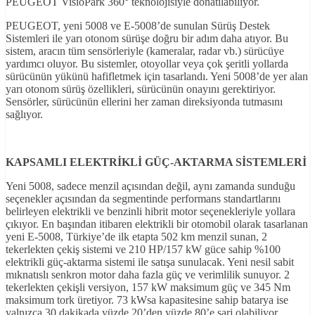
PEUGEOT VisioPark 360° teknolojisiyle donatılabiliyor.
PEUGEOT, yeni 5008 ve E-5008’de sunulan Sürüş Destek
Sistemleri ile yarı otonom sürüşe doğru bir adım daha atıyor. Bu
sistem, aracın tüm sensörleriyle (kameralar, radar vb.) sürücüye
yardımcı oluyor. Bu sistemler, otoyollar veya çok şeritli yollarda
sürücünün yükünü hafifletmek için tasarlandı. Yeni 5008’de yer alan
yarı otonom sürüş özellikleri, sürücünün onayını gerektiriyor.
Sensörler, sürücünün ellerini her zaman direksiyonda tutmasını
sağlıyor.
KAPSAMLI ELEKTR
İKL
İ GÜÇ-AKTARMA S
İSTEMLER
İ
Yeni 5008, sadece menzil açısından değil, aynı zamanda sunduğu
seçenekler açısından da segmentinde performans standartlarını
belirleyen elektrikli ve benzinli hibrit motor seçenekleriyle yollara
çıkıyor. En başından itibaren elektrikli bir otomobil olarak tasarlanan
yeni E-5008, Türkiye’de ilk etapta 502 km menzil sunan, 2
tekerlekten çekiş sistemi ve 210 HP/157 kW güce sahip %100
elektrikli güç-aktarma sistemi ile satışa sunulacak. Yeni nesil sabit
mıknatıslı senkron motor daha fazla güç ve verimlilik sunuyor. 2
tekerlekten çekişli versiyon, 157 kW maksimum güç ve 345 Nm
maksimum tork üretiyor. 73 kWsa kapasitesine sahip batarya ise
yalnızca 30 dakikada yüzde 20’den yüzde 80’e şarj olabiliyor.