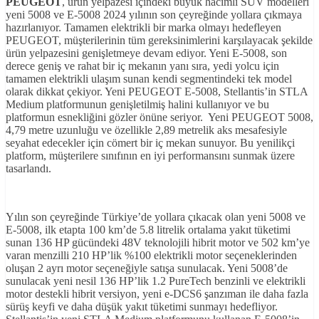
PEUGEOT
, ürün yelpazesi içindeki büyük hacimli SUV modelleri
yeni 5008 ve E-5008 2024 yılının son çeyreğinde yollara çıkmaya
hazırlanıyor. Tamamen elektrikli bir marka olmayı hedefleyen
PEUGEOT, müşterilerinin tüm gereksinimlerini karşılayacak şekilde
ürün yelpazesini genişletmeye devam ediyor. Yeni E-5008, son
derece geniş ve rahat bir iç mekanın yanı sıra, yedi yolcu için
tamamen elektrikli ulaşım sunan kendi segmentindeki tek model
olarak dikkat çekiyor. Yeni PEUGEOT E-5008, Stellantis’in STLA
Medium platformunun genişletilmiş halini kullanıyor ve bu
platformun esnekliğini gözler önüne seriyor. Yeni PEUGEOT 5008,
4,79 metre uzunluğu ve özellikle 2,89 metrelik aks mesafesiyle
seyahat edecekler için cömert bir iç mekan sunuyor. Bu yenilikçi
platform, müşterilere sınıfının en iyi performansını sunmak üzere
tasarlandı.
Yılın son çeyreğinde Türkiye’de yollara çıkacak olan yeni 5008 ve
E-5008, ilk etapta 100 km’de 5.8 litrelik ortalama yakıt tüketimi
sunan 136 HP gücündeki 48V teknolojili hibrit motor ve 502 km’ye
varan menzilli 210 HP’lik %100 elektrikli motor seçeneklerinden
oluşan 2 ayrı motor seçeneğiyle satışa sunulacak. Yeni 5008’de
sunulacak yeni nesil 136 HP’lik 1.2 PureTech benzinli ve elektrikli
motor destekli hibrit versiyon, yeni e-DCS6 şanzıman ile daha fazla
sürüş keyfi ve daha düşük yakıt tüketimi sunmayı hedefliyor.