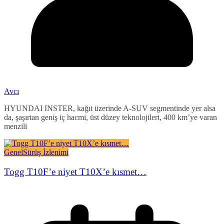
Avcı
HYUNDAI INSTER, kağıt üzerinde A-SUV segmentinde yer alsa
da, şaşırtan geniş iç hacmi, üst düzey teknolojileri, 400 km’ye varan
menzili
Genel
Sürüş İzlenimi
Togg T10F’e niyet T10X’e kısmet…