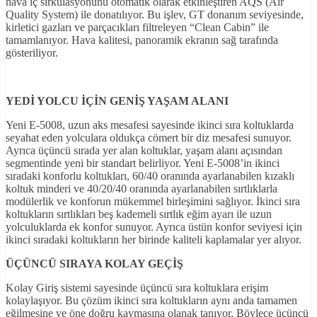
hava iç sirkülasyonunu otomatik olarak etkinleştiren AQS (Air
Quality System) ile donatılıyor. Bu işlev, GT donanım seviyesinde,
kirletici gazları ve parçacıkları filtreleyen “Clean Cabin” ile
tamamlanıyor. Hava kalitesi, panoramik ekranın sağ tarafında
gösteriliyor.
YED
İ YOLCU
İÇ
İN GEN
İŞ YAŞAM ALANI
Yeni E-5008, uzun aks mesafesi sayesinde ikinci sıra koltuklarda
seyahat eden yolculara oldukça cömert bir diz mesafesi sunuyor.
Ayrıca üçüncü sırada yer alan koltuklar, yaşam alanı açısından
segmentinde yeni bir standart belirliyor. Yeni E-5008’in ikinci
sıradaki konforlu koltukları, 60/40 oranında ayarlanabilen kızaklı
koltuk minderi ve 40/20/40 oranında ayarlanabilen sırtlıklarla
modülerlik ve konforun mükemmel birleşimini sağlıyor. İkinci sıra
koltukların sırtlıkları beş kademeli sırtlık eğim ayarı ile uzun
yolculuklarda ek konfor sunuyor. Ayrıca üstün konfor seviyesi için
ikinci sıradaki koltukların her birinde kaliteli kaplamalar yer alıyor.
ÜÇÜNCÜ SIRAYA KOLAY GEÇİŞ
Kolay Giriş sistemi sayesinde üçüncü sıra koltuklara erişim
kolaylaşıyor. Bu çözüm ikinci sıra koltukların aynı anda tamamen
eğilmesine ve öne doğru kaymasına olanak tanıyor. Böylece üçüncü