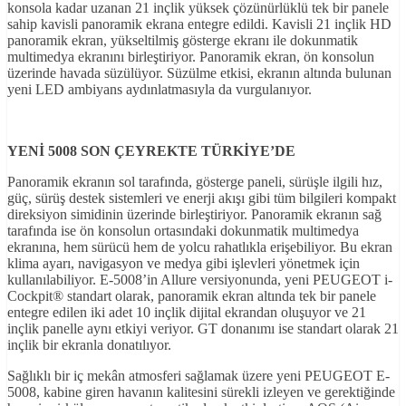
konsola kadar uzanan 21 inçlik yüksek çözünürlüklü tek bir panele
sahip kavisli panoramik ekrana entegre edildi. Kavisli 21 inçlik HD
panoramik ekran, yükseltilmiş gösterge ekranı ile dokunmatik
multimedya ekranını birleştiriyor. Panoramik ekran, ön konsolun
üzerinde havada süzülüyor. Süzülme etkisi, ekranın altında bulunan
yeni LED ambiyans aydınlatmasıyla da vurgulanıyor.
YEN
İ 5008 SON ÇEYREKTE TÜRK
İYE’DE
Panoramik ekranın sol tarafında, gösterge paneli, sürüşle ilgili hız,
güç, sürüş destek sistemleri ve enerji akışı gibi tüm bilgileri kompakt
direksiyon simidinin üzerinde birleştiriyor. Panoramik ekranın sağ
tarafında ise ön konsolun ortasındaki dokunmatik multimedya
ekranına, hem sürücü hem de yolcu rahatlıkla erişebiliyor. Bu ekran
klima ayarı, navigasyon ve medya gibi işlevleri yönetmek için
kullanılabiliyor. E-5008’in Allure versiyonunda, yeni PEUGEOT i-
Cockpit® standart olarak, panoramik ekran altında tek bir panele
entegre edilen iki adet 10 inçlik dijital ekrandan oluşuyor ve 21
inçlik panelle aynı etkiyi veriyor. GT donanımı ise standart olarak 21
inçlik bir ekranla donatılıyor.
Sağlıklı bir iç mekân atmosferi sağlamak üzere yeni PEUGEOT E-
5008, kabine giren havanın kalitesini sürekli izleyen ve gerektiğinde