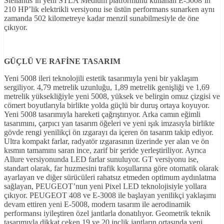
Stellantis’in yeni STLA Medium platformunu kullanan E-5008’in
210 HP’lik elektrikli versiyonu ise üstün performans sunarken aynı
zamanda 502 kilometreye kadar menzil sunabilmesiyle de öne
çıkıyor.
GÜÇLÜ VE RAF
İNE TASARIM
Yeni 5008 ileri teknolojili estetik tasarımıyla yeni bir yaklaşım
sergiliyor. 4,79 metrelik uzunluğu, 1,89 metrelik genişliği ve 1,69
metrelik yüksekliğiyle yeni 5008, yüksek ve belirgin omuz çizgisi ve
cömert boyutlarıyla birlikte yolda güçlü bir duruş ortaya koyuyor.
Yeni 5008 tasarımıyla hareketi çağrıştırıyor. Arka camın eğimli
tasarımını, çarpıcı yan tasarım öğeleri ve yeni ışık imzasıyla birlikte
gövde rengi yenilikçi ön ızgarayı da içeren ön tasarım takip ediyor.
Ultra kompakt farlar, radyatör ızgarasının üzerinde yer alan ve ön
kısmın tamamını saran ince, zarif bir şeride yerleştiriliyor. Ayrıca
Allure versiyonunda LED farlar sunuluyor. GT versiyonu ise,
standart olarak, far huzmesini trafik koşullarına göre otomatik olarak
ayarlayan ve diğer sürücüleri rahatsız etmeden optimum aydınlatma
sağlayan, PEUGEOT’nun yeni Pixel LED teknolojisiyle yollara
çıkıyor. PEUGEOT 408 ve E-3008 ile başlayan yenilikçi yaklaşımı
devam ettiren yeni E-5008, modern tasarım ile aerodinamik
performansı iyileştiren özel jantlarla donatılıyor. Geometrik teknik
tasarımıyla dikkat çeken 19 ve 20 inçlik jantların ortasında yeni