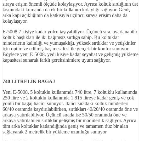
sıraya erişim önemli ölçüde kolaylaşıyor. Ayrıca koltuk sırtlığının üst
kısmındaki kumanda da ek bir kullanım kolaylığı sağlıyor. Geniş
arka kapı açıklığının da katkısıyla üçüncü sıraya erişim daha da
kolaylaşıyor.
E-5008 7 kişiye kadar yolcu taşıyabiliyor. Üçüncü sıra, ayarlanabilir
koltuk başlıkları ile iki bağımsız sırtlığa sahip. Bu koltuklar
minderlerin kalınlığı ve yumuşaklığı, yüksek sırtlıklar ve yetişkinler
için optimize edilmiş baş mesafesi ile gerçek bir konfor sunuyor.
Böylece yeni E-5008, yedi kişiye kadar seyahat ve gelişmiş yükleme
kapasitesi sunarak farklı gereksinimlere uyum sağlıyor.
740 LİTRELİK BAGAJ
Yeni E-5008, 5 koltuklu kullanımda 740 litre, 7 koltuklu kullanımda
250 litre ve 2 koltuklu kullanımda 1.815 litreye kadar geniş ve çok
yönlü bir bagaj hacmi sunuyor. İkinci sıradaki koltuk minderleri
60/40 oranında kaydırılabilirken, sırtlıkları 40/20/40 oranında öne ve
arkaya yatırılabiliyor. Üçüncü sırada ise 50/50 oranında öne ve
arkaya yatırılabilen sırtlıklar gelişmiş bir modülerlik sağlıyor. Ayrıca
tüm arka koltuklar katlandığında geniş ve tamamen düz bir alan
sağlayarak 2 metrelik bir yükleme uzunluğu sunuyor.