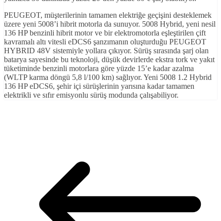
PEUGEOT, müşterilerinin tamamen elektriğe geçişini desteklemek
üzere yeni 5008’i hibrit motorla da sunuyor. 5008 Hybrid, yeni nesil
136 HP benzinli hibrit motor ve bir elektromotorla eşleştirilen çift
kavramalı altı vitesli eDCS6 şanzımanın oluşturduğu PEUGEOT
HYBRID 48V sistemiyle yollara çıkıyor. Sürüş sırasında şarj olan
batarya sayesinde bu teknoloji, düşük devirlerde ekstra tork ve yakıt
tüketiminde benzinli motorlara göre yüzde 15’e kadar azalma
(WLTP karma döngü 5,8 l/100 km) sağlıyor. Yeni 5008 1.2 Hybrid
136 HP eDCS6, şehir içi sürüşlerinin yarısına kadar tamamen
elektrikli ve sıfır emisyonlu sürüş modunda çalışabiliyor.