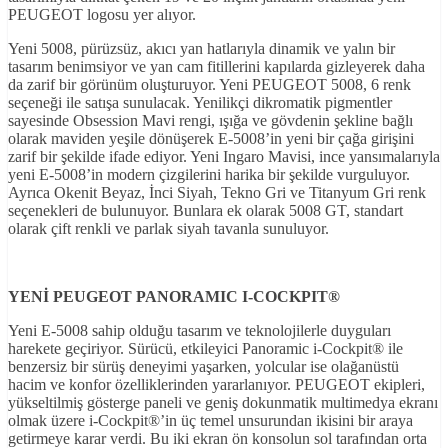
PEUGEOT logosu yer alıyor.
Yeni 5008, pürüzsüz, akıcı yan hatlarıyla dinamik ve yalın bir
tasarım benimsiyor ve yan cam fitillerini kapılarda gizleyerek daha
da zarif bir görünüm oluşturuyor. Yeni PEUGEOT 5008, 6 renk
seçeneği ile satışa sunulacak. Yenilikçi dikromatik pigmentler
sayesinde Obsession Mavi rengi, ışığa ve gövdenin şekline bağlı
olarak maviden yeşile dönüşerek E-5008’in yeni bir çağa girişini
zarif bir şekilde ifade ediyor. Yeni Ingaro Mavisi, ince yansımalarıyla
yeni E-5008’in modern çizgilerini harika bir şekilde vurguluyor.
Ayrıca Okenit Beyaz, İnci Siyah, Tekno Gri ve Titanyum Gri renk
seçenekleri de bulunuyor. Bunlara ek olarak 5008 GT, standart
olarak çift renkli ve parlak siyah tavanla sunuluyor.
YEN
İ PEUGEOT PANORAMIC I-COCKPIT®
Yeni E-5008 sahip olduğu tasarım ve teknolojilerle duyguları
harekete geçiriyor. Sürücü, etkileyici Panoramic i-Cockpit® ile
benzersiz bir sürüş deneyimi yaşarken, yolcular ise olağanüstü
hacim ve konfor özelliklerinden yararlanıyor. PEUGEOT ekipleri,
yükseltilmiş gösterge paneli ve geniş dokunmatik multimedya ekranı
olmak üzere i-Cockpit®’in üç temel unsurundan ikisini bir araya
getirmeye karar verdi. Bu iki ekran ön konsolun sol tarafından orta