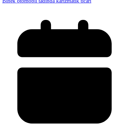
Binek otomobil tadında karizmatik ticari