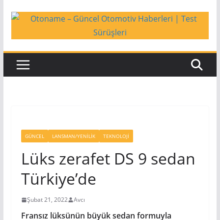
Skip
to
content
GÜNCEL
LANSMAN/YENILIK
TEKNOLOJI
Lüks zerafet DS 9 sedan
Türkiye’de
Şubat 21, 2022
Avcı
Fransız lüksünün büyük sedan formuyla