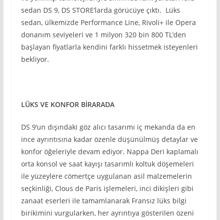
sedan DS 9, DS STORE’larda görücüye çıktı. Lüks
sedan, ülkemizde Performance Line, Rivoli+ ile Opera
donanım seviyeleri ve 1 milyon 320 bin 800 TL’den
başlayan fiyatlarla kendini farklı hissetmek isteyenleri
bekliyor.
LÜKS VE KONFOR BİRARADA
DS 9’un dışındaki göz alıcı tasarımı iç mekanda da en
ince ayrıntısına kadar özenle düşünülmüş detaylar ve
konfor öğeleriyle devam ediyor. Nappa Deri kaplamalı
orta konsol ve saat kayışı tasarımlı koltuk döşemeleri
ile yüzeylere cömertçe uygulanan asil malzemelerin
seçkinliği, Clous de Paris işlemeleri, inci dikişleri gibi
zanaat eserleri ile tamamlanarak Fransız lüks bilgi
birikimini vurgularken, her ayrıntıya gösterilen özeni