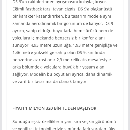
DS 9’un rakiplerinden ayrışmasını kolaylaştırıyor.
Eğimli fastback tarzı tavan çizgisi DS 9’a olağanüstü
bir karakter kazandırırken, bu tasarım modele aynı
zamanda aerodinamik bir görünüm de katıyor. DS 9
ayrıca, sahip olduğu boyutlarla hem sürücü hem de
yolculara iç mekanda benzersiz bir konfor alanı
sunuyor. 4,93 metre uzunluğa, 1,93 metre genişliğe ve
1,46 metre yüksekliğe sahip olan DS 9, sınıfında
benzerine az rastlanır 2,9 metrelik aks mesafesiyle
arka bölümdeki yolculara büyük bir yaşam alanı
sağlıyor. Modelin bu boyutları ayrıca, daha dinamik
ve zarif bir tasarıma da olanak tanıyor.
FİYATI 1 MİLYON 320 BİN TL’DEN BAŞLIYOR
Sunduğu eşsiz özelliklerin yanı sıra seçkin görünümü
ve yenilikçi teknolojileriyle sınıfında fark yaratan lüks