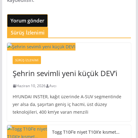
kaydedilsin.
Sürüş İzlenimi
SÜRÜŞ İZLENIMI
Şehrin sevimli yeni küçük DEV’i
Haziran 10, 2026
Avcı
HYUNDAI INSTER, kağıt üzerinde A-SUV segmentinde
yer alsa da, şaşırtan geniş iç hacmi, üst düzey
teknolojileri, 400 km’ye varan menzili
Togg T10F’e niyet T10X’e kısmet…