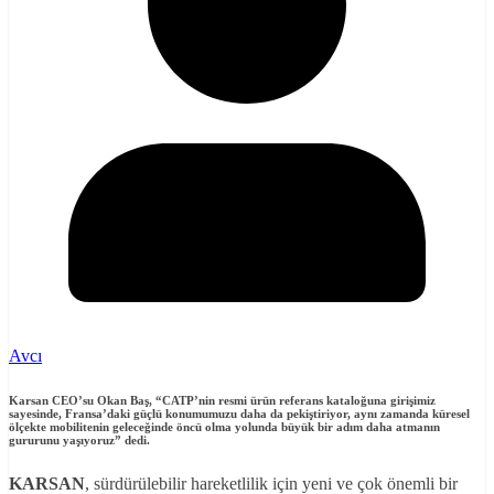
Avcı
Karsan CEO’su Okan Baş
, “CATP’nin resmi ürün referans kataloğuna girişimiz
sayesinde, Fransa’daki güçlü konumumuzu daha da pekiştiriyor, aynı zamanda küresel
ölçekte mobilitenin geleceğinde öncü olma yolunda büyük bir adım daha atmanın
gururunu yaşıyoruz”
dedi.
KARSAN
, sürdürülebilir hareketlilik için yeni ve çok önemli bir