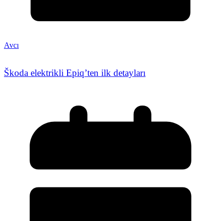
Avcı
Škoda elektrikli Epiq’ten ilk detayları