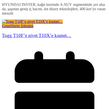
HYUNDAI INSTER, kağıt üzerinde A-SUV segmentinde yer alsa
da, şaşırtan geniş iç hacmi, üst düzey teknolojileri, 400 km’ye varan
menzili
Genel
Sürüş İzlenimi
Togg T10F’e niyet T10X’e kısmet…