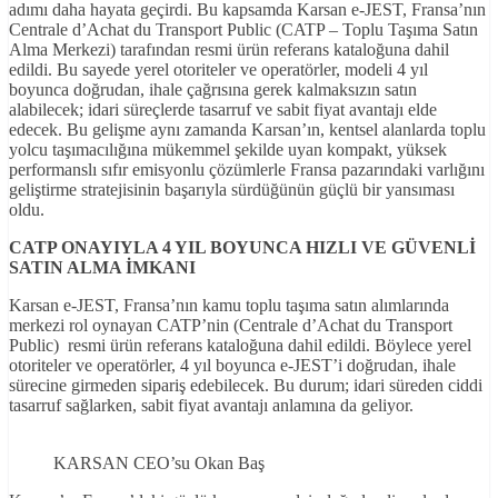
adımı daha hayata geçirdi. Bu kapsamda Karsan e-JEST, Fransa’nın
Centrale d’Achat du Transport Public (CATP – Toplu Taşıma Satın
Alma Merkezi) tarafından resmi ürün referans kataloğuna dahil
edildi. Bu sayede yerel otoriteler ve operatörler, modeli 4 yıl
boyunca doğrudan, ihale çağrısına gerek kalmaksızın satın
alabilecek; idari süreçlerde tasarruf ve sabit fiyat avantajı elde
edecek. Bu gelişme aynı zamanda Karsan’ın, kentsel alanlarda toplu
yolcu taşımacılığına mükemmel şekilde uyan kompakt, yüksek
performanslı sıfır emisyonlu çözümlerle Fransa pazarındaki varlığını
geliştirme stratejisinin başarıyla sürdüğünün güçlü bir yansıması
oldu.
CATP ONAYIYLA 4 YIL BOYUNCA HIZLI
VE
GÜVENL
İ
SATIN ALMA İMKANI
Karsan e-JEST, Fransa’nın kamu toplu taşıma satın alımlarında
merkezi rol oynayan CATP’nin (Centrale d’Achat du Transport
Public) resmi ürün referans kataloğuna dahil edildi. Böylece yerel
otoriteler ve operatörler, 4 yıl boyunca e-JEST’i doğrudan, ihale
sürecine girmeden sipariş edebilecek. Bu durum; idari süreden ciddi
tasarruf sağlarken, sabit fiyat avantajı anlamına da geliyor.
KARSAN CEO’su Okan Baş