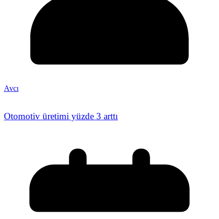
Avcı
Otomotiv üretimi yüzde 3 arttı