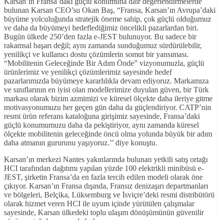
Karsan’ın Fransa’daki güçlü konumuna dair değerlendirmelerde
bulunan Karsan CEO’su Okan Baş, “Fransa, Karsan’ın Avrupa’daki
büyüme yolculuğunda stratejik öneme sahip, çok güçlü olduğumuz
ve daha da büyümeyi hedeflediğimiz öncelikli pazarlardan biri.
Bugün ülkede 250’den fazla e-JEST bulunuyor. Bu sadece bir
rakamsal başarı değil; aynı zamanda sunduğumuz sürdürülebilir,
yenilikçi ve kullanıcı dostu çözümlerin somut bir yansıması.
“Mobilitenin Geleceğinde Bir Adım Önde” vizyonumuzla, güçlü
ürünlerimiz ve yenilikçi çözümlerimiz sayesinde hedef
pazarlarımızda büyümeye kararlılıkla devam ediyoruz. Markamıza
ve sınıflarının en iyisi olan modellerimize duyulan güven, bir Türk
markası olarak bizim azmimizi ve küresel ölçekte daha ileriye gitme
motivasyonumuzu her geçen gün daha da güçlendiriyor. CATP’nin
resmi ürün referans kataloğuna girişimiz sayesinde, Fransa’daki
güçlü konumumuzu daha da pekiştiriyor, aynı zamanda küresel
ölçekte mobilitenin geleceğinde öncü olma yolunda büyük bir adım
daha atmanın gururunu yaşıyoruz.’’ diye konuştu.
Karsan’ın merkezi Nantes yakınlarında bulunan yetkili satış ortağı
HCI tarafından dağıtımı yapılan yüzde 100 elektrikli minibüsü e-
JEST, şirketin Fransa’da en fazla tercih edilen modeli olarak öne
çıkıyor. Karsan’ın Fransa dışında, Fransız denizaşırı departmanları
ve bölgeleri, Belçika, Lüksemburg ve İsviçre’deki resmi distribütörü
olarak hizmet veren HCI ile uyum içinde yürütülen çalışmalar
sayesinde, Karsan ülkedeki toplu ulaşım dönüşümünün güvenilir