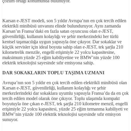
çözüm ortağı konumunda bulunuyor.
Karsan e-JEST modeli, son 5 yıldır Avrupa’nın en çok tercih edilen
elektrikli minibüsü unvanını elinde bulunduruyor. Aynı zamanda
Karsan’ın Fransa’daki en fazla satan oyuncusu olan e-JEST,
güvenilirliği, kullanım kolaylığı ve şehir merkezindeki her türlü
kentsel taşımacılığa uygun yapısıyla öne çıkıyor. Dar sokaklar ve
küçük servisler için ideal boyuta sahip olan e-JEST, tek şarjla 210
kilometrelik menzile, engelli erişimiyle 22 yolcu kapasitesine,
maksimum yüzde 25 eğim kabiliyetine ve BMW’nin yüzde 100
elektrik teknolojisi sayesinde sıfır emisyona sahip.
DAR SOKAKLARIN TOPLU TAŞIMA UZMANI
Avrupa’nın son 5 yıldır en çok tercih edilen elektrikli minibüsü olan
Karsan e-JEST, güvenilirliği, kullanım kolaylığı ve şehir
merkezlerindeki dar sokaklara uyumlu yapısıyla Fransa’da da en çok
tercih edilen model olarak öne çıkıyor. Toplu ulaşımda kompakt
boyutuyla öne çıkan e-JEST, tek şarjla 210 kilometre menzil, engelli
erişimiyle 22 yolcu kapasitesi, yüzde 25 eğim tırmanma kabiliyeti ve
BMW’nin yüzde 100 elektrik teknolojisi sayesinde sıfır emisyon
sunuyor.