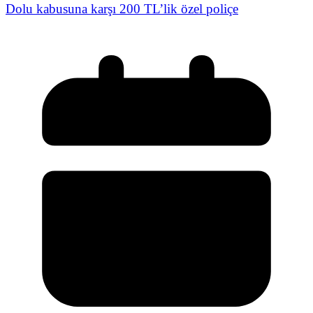
Dolu kabusuna karşı 200 TL’lik özel poliçe