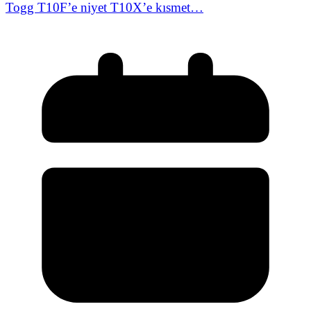
Togg T10F’e niyet T10X’e kısmet…