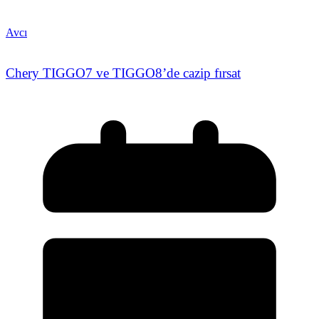
Avcı
Chery TIGGO7 ve TIGGO8’de cazip fırsat