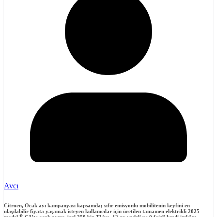
Avcı
Citro
en, Ocak ayı kampanyası kapsamda; sıfır emisyonlu mobilitenin keyfini en
ulaşılabilir fiyata yaşamak isteyen kullanıcılar için üretilen tamamen elektrikli 2025
model Ë-C3’te ocak ayına özel 250 bin TL’ye, 12 ay vadeli ve 0 faizli kredi imkânı