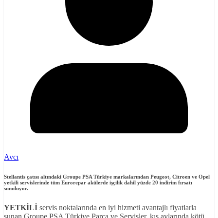
Avcı
Stellantis çatısı altındaki Groupe PSA Türkiye markalarından Peugeot, Citroen ve Opel
yetkili servislerinde tüm Eurorepar akülerde işçilik dahil yüzde 20 indirim fırsatı
sunuluyor.
YETKİLİ
servis noktalarında en iyi hizmeti avantajlı fiyatlarla
sunan Groupe PSA Türkiye Parça ve Servisler, kış aylarında kötü