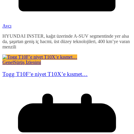
Avcı
HYUNDAI INSTER, kağıt üzerinde A-SUV segmentinde yer alsa
da, şaşırtan geniş iç hacmi, üst düzey teknolojileri, 400 km’ye varan
menzili
Genel
Sürüş İzlenimi
Togg T10F’e niyet T10X’e kısmet…