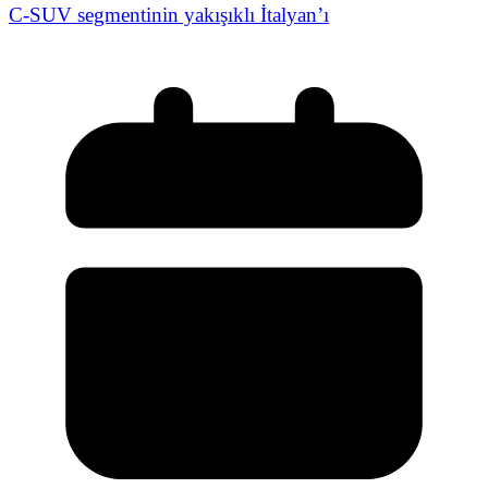
C-SUV segmentinin yakışıklı İtalyan’ı