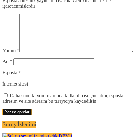
E-posta adresiniz yayınlanmayacak.
Gerekli alanlar
*
ile
işaretlenmişlerdir
Yorum
*
Ad
*
E-posta
*
İnternet sitesi
Daha sonraki yorumlarımda kullanılması için adım, e-posta
adresim ve site adresim bu tarayıcıya kaydedilsin.
Sürüş İzlenimi