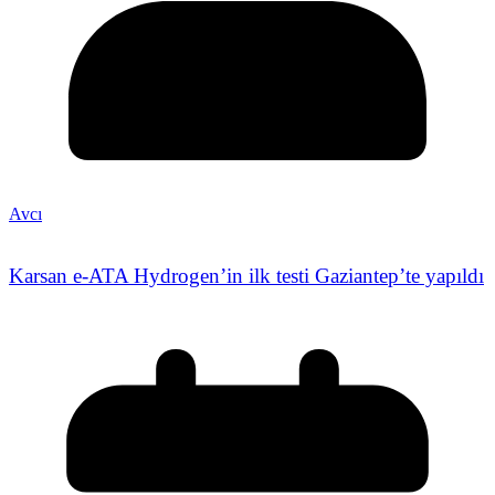
Avcı
Karsan e-ATA Hydrogen’in ilk testi Gaziantep’te yapıldı