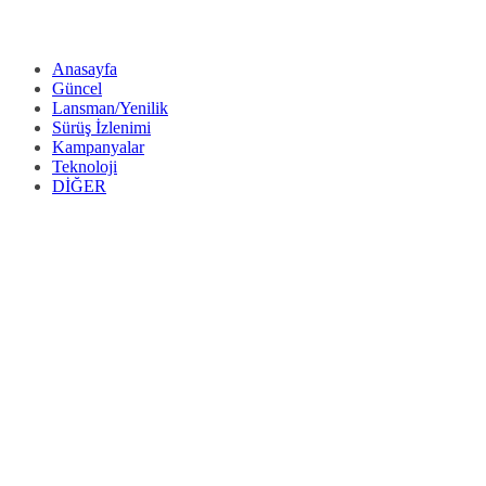
Anasayfa
Güncel
Lansman/Yenilik
Sürüş İzlenimi
Kampanyalar
Teknoloji
DİĞER