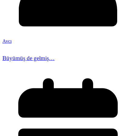
Avcı
Büyümüş de gelmiş…