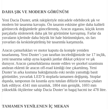
DAHA ŞIK VE MODERN GÖRÜNÜM
Yeni Dacia Duster, artık rakipleriyle mücadele edebilecek şık ve
modern bir tasarıma kavuştu. Ön tasarım eskisine göre daha kaliteli
görünecek değişimlerle güncellenmiş. Aracın ızgarası, küçük krom
parçalarla süslenerek daha şık bir görünüme kavuşmuş. Farlar da
yuvaların içlerinde daha büyük bir hale bürünmüşken, sis farı
yuvarları da keskinleştirilmiş bir tasarımla karşımızda.
Aracın çamurlukları ve motor kaputu da komple yeniden
tasarlanmış. Yeni Duster’ı yan taraftan incelediğimizde ise 17 inçlik,
yeni tasarıma sahip ayna kapaklı jantlar dikkat çekiyor ve şık
duruyor. Aracın çamurluklarına monte edilen ve şnorkel uzantısını
andıran eklenti ile aracın off-road kimliği öne çıkartılmış. Yeni
Duster’ın arka kısmına baktığımızda eski neslin yansıttığı basit
görüntüler, yuvarlak LED’li stoplarla tamamen değişmiş. Stoplar
dışında, tamponun ön kısımla aynı tutulan difüzör koruma çıtaları
fark ediliyor. 4341 mm uzunluk, 1804 mm genişlik, 1693 mm
yükseklik ölçülerine sahip Dacia Duster’ın bagaj hacmi ise 478 litre.
TAMAMEN YENİLENEN İÇ MEKAN