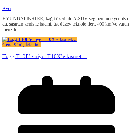
Avcı
HYUNDAI INSTER, kağıt üzerinde A-SUV segmentinde yer alsa
da, şaşırtan geniş iç hacmi, üst düzey teknolojileri, 400 km’ye varan
menzili
Genel
Sürüş İzlenimi
Togg T10F’e niyet T10X’e kısmet…