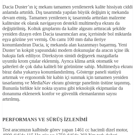
Dacia Duster’ın iç mekanı tamamen yenilenerek kalite hissiyatı ciddi
anlamda artırıldı. Dış tasarımda yapılan büyük değişim iç mekanda
devam etmiş. Tamamen yenilenen iç tasarımda arttırılan malzeme
kalitesine ek olarak navigasyon destekli multimedya ekranı da
değiştirilmiş. Koltuk gruplarını da kalite algısını arttıracak şekilde
yeniden dizayn eden Dacia tasarımcıları araç içerisinde bol miktarda
eşya gözüne yer vermiş. Ön camı 100 mm daha ileriye
konumlandıran Dacia, iç mekanda alan kazanmayı başarmış. Yeni
Duster’ın kokpit yapısındaki modern dokunuşlar da aracın içine ilk
bakışta fark ediliyor. Direksiyon simidi değişerek mazgallarla
uyumlu krom çıtalar eklenmiş. Ayrıca klima artık otomatik ve
şalterleri de çok daha kaliteli bir görünüme sahip. Multimedya ekranı
biraz daha yukarıya konumlandırılmış. Gösterge paneli statüyü
artırmak ve ergonomik bir kabin içi sunmak için tamamen yeniden
tasarlanmış ve MediaNav ekranı gösterge panelinin üstüne taşınmış.
Bununla birlikte kör nokta uyarısı gibi teknolojik ekipmanlar da
donanıma eklenerek konfor ve güvenlik elemanlarının sayısı
artırılmış.
PERFORMANS VE SÜRÜŞ İZLENİMİ
Test aracımızın kalbinde görev yapan 1461 cc hacimli dizel motor,