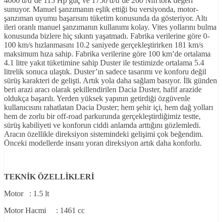
4000 d/d’de 115 Hp güç ve 1750 d/d’de 260 Nm tork değeri
sunuyor. Manuel şanzımanın eşlik ettiği bu versiyonda, motor-
şanzıman uyumu başarısını tüketim konusunda da gösteriyor. Altı
ileri oranlı manuel şanzımanın kullanımı kolay. Vites yollarını bulma
konusunda bizlere hiç sıkıntı yaşatmadı. Fabrika verilerine göre 0-
100 km/s hızlanmasını 10.2 saniyede gerçekleştirirken 181 km/s
maksimum hıza sahip. Fabrika verilerine göre 100 km’de ortalama
4.1 litre yakıt tüketimine sahip Duster ile testimizde ortalama 5.4
litrelik sonuca ulaştık. Duster’ın sadece tasarımı ve konforu değil
sürüş karakteri de gelişti. Artık yola daha sağlam basıyor. İlk günden
beri arazi aracı olarak şekillendirilen Dacia Duster, hafif arazide
oldukça başarılı. Yerden yüksek yapının getirdiği özgüvenle
kullanıcısını rahatlatan Dacia Duster; hem şehir içi, hem dağ yolları
hem de zorlu bir off-road parkurunda gerçekleştirdiğimiz testte,
sürüş kabiliyeti ve konforun ciddi anlamda arttığını gözlemledi.
Aracın özellikle direksiyon sistemindeki gelişimi çok beğendim.
Önceki modellerde insanı yoran direksiyon artık daha konforlu.
TEKNİK ÖZELLİKLERİ
Motor : 1.5 lt
Motor Hacmi : 1461 cc