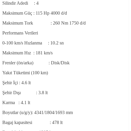
Silindir Adedi : 4
Maksimum Güç : 115 Hp 4000 d/d
Maksimum Tork : 260 Nm 1750 d/d
Performans Verileri
0-100 km/s Hızlanma : 10.2 sn
Maksimum Hız : 181 km/s
Frenler (ön/arka) : Disk/Disk
Yakıt Tüketimi (100 km)
Şehir İçi : 4.6 lt
Şehir Dışı : 3.8 lt
Karma : 4.1 lt
Boyutlar (u/g/y): 4341/1804/1693 mm
Bagaj kapasitesi : 478 lt